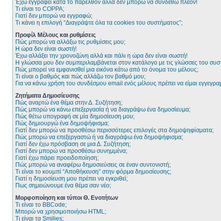
Έχω εγγραφεί κατά το παρελθόν αλλά δεν μπορώ να συνδεθώ πλέον!
Τι είναι το COPPA;
Γιατί δεν μπορώ να εγγραφώ;
Τι κάνει η επιλογή “Διαγράψτε όλα τα cookies του συστήματος”;
Προφίλ Μέλους και ρυθμίσεις
Πώς μπορώ να αλλάξω τις ρυθμίσεις μου;
Η ώρα δεν είναι σωστή!
Έχω αλλάξει την χρονοζώνη αλλά και πάλι η ώρα δεν είναι σωστή!
Η γλώσσα μου δεν συμπεριλαμβάνεται στον κατάλογο με τις γλώσσες του συσ
Πώς μπορεί να εμφανισθεί μια εικόνα κάτω από το όνομα του μέλους;
Τι είναι ο βαθμός και πώς αλλάζω τον βαθμό μου;
Για να κάνω χρήση του συνδέσμου email ενός μέλους πρέπει να είμαι εγγεγρα
Ζητήματα Δημοσίευσης
Πώς αναρτώ ένα θέμα στην Δ. Συζήτηση;
Πώς μπορώ να κάνω επεξεργασία ή να διαγράψω ένα δημοσίευμα;
Πώς θέτω υπογραφή σε μία δημοσίευση μου;
Πώς δημιουργώ ένα δημοψήφισμα;
Γιατί δεν μπορώ να προσθέσω περισσότερες επιλογές στα δημοψηφίσματα;
Πώς μπορώ να επεξεργαστώ ή να διαγράψω ένα δημοψήφισμα;
Γιατί δεν έχω πρόσβαση σε μια Δ. Συζήτηση;
Γιατί δεν μπορώ να προσθέσω συνημμένα;
Γιατί έχω πάρει προειδοποίηση;
Πώς μπορώ να αναφέρω δημοσιεύσεις σε έναν συντονιστή;
Τι είναι το κουμπί “Αποθήκευση” στην φόρμα δημοσίευσης;
Γιατί η δημοσίευση μου πρέπει να εγκριθεί;
Πως σημειώνουμε ένα θέμα σαν νέο;
Μορφοποίηση και τύποι Θ. Ενοτήτων
Τι είναι το BBCode;
Μπορώ να χρησιμοποιήσω HTML;
Τι είναι τα Smilies;