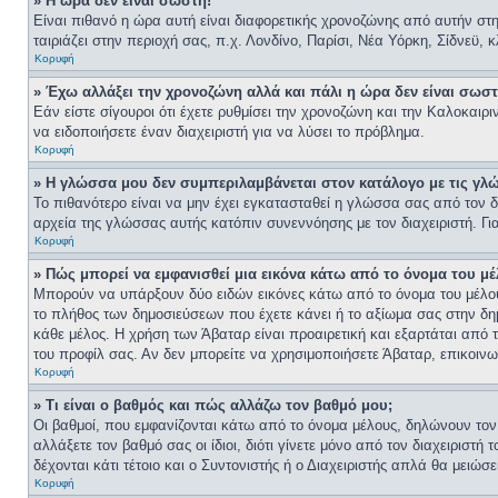
» Η ώρα δεν είναι σωστή!
Είναι πιθανό η ώρα αυτή είναι διαφορετικής χρονοζώνης από αυτήν στη
ταιριάζει στην περιοχή σας, π.χ. Λονδίνο, Παρίσι, Νέα Υόρκη, Σίδνεϋ, 
Κορυφή
» Έχω αλλάξει την χρονοζώνη αλλά και πάλι η ώρα δεν είναι σωστ
Εάν είστε σίγουροι ότι έχετε ρυθμίσει την χρονοζώνη και την Καλοκαι
να ειδοποιήσετε έναν διαχειριστή για να λύσει το πρόβλημα.
Κορυφή
» Η γλώσσα μου δεν συμπεριλαμβάνεται στον κατάλογο με τις γλ
Το πιθανότερο είναι να μην έχει εγκατασταθεί η γλώσσα σας από τον δι
αρχεία της γλώσσας αυτής κατόπιν συνεννόησης με τον διαχειριστή. Γ
Κορυφή
» Πώς μπορεί να εμφανισθεί μια εικόνα κάτω από το όνομα του μέ
Μπορούν να υπάρξουν δύο ειδών εικόνες κάτω από το όνομα του μέλους
το πλήθος των δημοσιεύσεων που έχετε κάνει ή το αξίωμα σας στην δη
κάθε μέλος. Η χρήση των Άβαταρ είναι προαιρετική και εξαρτάται από 
του προφίλ σας. Αν δεν μπορείτε να χρησιμοποιήσετε Άβαταρ, επικοινων
Κορυφή
» Τι είναι ο βαθμός και πώς αλλάζω τον βαθμό μου;
Οι βαθμοί, που εμφανίζονται κάτω από το όνομα μέλους, δηλώνουν τον α
αλλάξετε τον βαθμό σας οι ίδιοι, διότι γίνετε μόνο από τον διαχειρι
δέχονται κάτι τέτοιο και ο Συντονιστής ή ο Διαχειριστής απλά θα μειώσ
Κορυφή