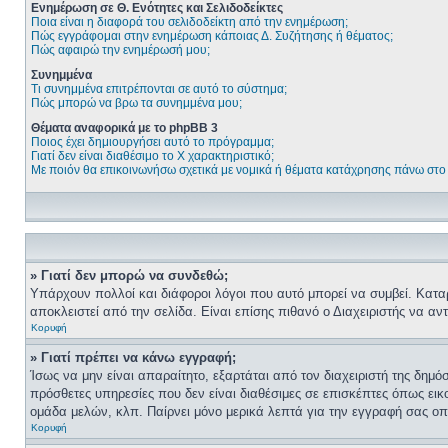
Ενημέρωση σε Θ. Ενότητες και Σελιδοδείκτες
Ποια είναι η διαφορά του σελιδοδείκτη από την ενημέρωση;
Πώς εγγράφομαι στην ενημέρωση κάποιας Δ. Συζήτησης ή θέματος;
Πώς αφαιρώ την ενημέρωσή μου;
Συνημμένα
Τι συνημμένα επιτρέπονται σε αυτό το σύστημα;
Πώς μπορώ να βρω τα συνημμένα μου;
Θέματα αναφορικά με το phpBB 3
Ποιος έχει δημιουργήσει αυτό το πρόγραμμα;
Γιατί δεν είναι διαθέσιμο το Χ χαρακτηριστικό;
Με ποιόν θα επικοινωνήσω σχετικά με νομικά ή θέματα κατάχρησης πάνω στο
» Γιατί δεν μπορώ να συνδεθώ;
Υπάρχουν πολλοί και διάφοροι λόγοι που αυτό μπορεί να συμβεί. Καταρχή
αποκλειστεί από την σελίδα. Είναι επίσης πιθανό ο Διαχειριστής να αντι
Κορυφή
» Γιατί πρέπει να κάνω εγγραφή;
Ίσως να μην είναι απαραίτητο, εξαρτάται από τον διαχειριστή της δημ
πρόσθετες υπηρεσίες που δεν είναι διαθέσιμες σε επισκέπτες όπως ει
ομάδα μελών, κλπ. Παίρνει μόνο μερικά λεπτά για την εγγραφή σας οπ
Κορυφή