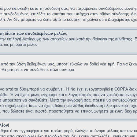
άθε μου επίσκεψη
κατά τη σύνδεσή σας, θα παραμένετε συνδεδεμένος μόνο γι
 συνδεδεμένος, επιλέξτε το κουτάκι που υπάρχει στην οθόνη σύνδεσης. Δεν 
λπ. Αν δεν μπορείτε να δείτε αυτό το κουτάκι, σημαίνει ότι ο Διαχειριστής έ
τη λίστα των συνδεδεμένων μελών;
 την επιλογή
Απόκρυψη των στοιχείων μου κατά την διάρκεια της σύνδεσης
. 
τε ως μη ορατό μέλος.
ό την βάση δεδομένων μας, μπορεί εύκολα να δοθεί νέα τιμή. Για να ξεκινή
ι θα μπορείτε να συνδεθείτε πάλι σύντομα.
 ένα από τα δύο μπορεί να συμβαίνει. Ή Να έχει ενεργοποιηθεί η COPPA διακ
λάβει. Ή να έχετε μόλις εγγραφεί και ο λογαριασμός σας να χρειάζεται ενερ
 να μπορέσετε να συνδεθείτε. Μετά την εγγραφή σας, πρέπει να ενημερωθήκατ
νικό ταχυδρομείο, ίσως να έχετε δώσει μια λάθος διεύθυνση ηλεκτρονικού ταχ
ίο, που δώσατε είναι σωστό, προσπαθήστε να επικοινωνήσετε με έναν διαχειρ
λέον!
θηκε όταν εγγραφήκατε για πρώτη φορά, ελέγξτε το όνομα μέλους και τον κω
ατα απομακρύνουν μέλη περιοδικά που δεν έχουν ανταλλάξει μηνύματα για 