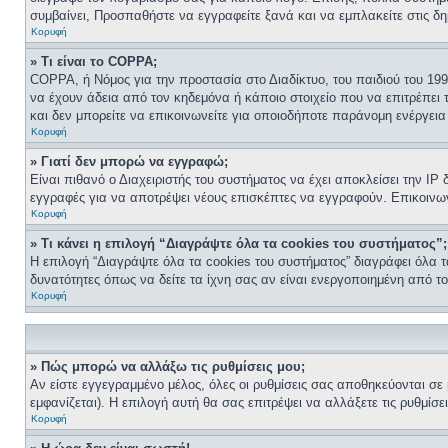
συμβαίνει, Προσπαθήστε να εγγραφείτε ξανά και να εμπλακείτε στις δη
Κορυφή
» Τι είναι το COPPA;
COPPA, ή Νόμος για την προστασία στο Διαδίκτυο, του παιδιού του 19
να έχουν άδεια από τον κηδεμόνα ή κάποιο στοιχείο που να επιτρέπε
και δεν μπορείτε να επικοινωνείτε για οποιοδήποτε παράνομη ενέργει
Κορυφή
» Γιατί δεν μπορώ να εγγραφώ;
Είναι πιθανό ο Διαχειριστής του συστήματος να έχει αποκλείσει την IP
εγγραφές για να αποτρέψει νέους επισκέπτες να εγγραφούν. Επικοινωνή
Κορυφή
» Τι κάνει η επιλογή “Διαγράψτε όλα τα cookies του συστήματος”;
Η επιλογή “Διαγράψτε όλα τα cookies του συστήματος” διαγράφει όλα τ
δυνατότητες όπως να δείτε τα ίχνη σας αν είναι ενεργοποιημένη από τ
Κορυφή
» Πώς μπορώ να αλλάξω τις ρυθμίσεις μου;
Αν είστε εγγεγραμμένο μέλος, όλες οι ρυθμίσεις σας αποθηκεύονται σε
εμφανίζεται). Η επιλογή αυτή θα σας επιτρέψει να αλλάξετε τις ρυθμίσε
Κορυφή