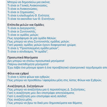
Μπορώ να δημοσιεύω μια εικόνα;
Τι είναι οι Γενικές Ανακοινώσεις;
Τι είναι οι Ανακοινώσεις;
Τι είναι οι Σημειώσεις;
Τι είναι η κλειδωμένη Θ. Ενότητα;
Τι είναι τα εικονίδια των Θ. Ενοτήτων;
Επίπεδα μελών και Ομάδες
Τι είναι οι Διαχειριστές;
Τι είναι οι Συντονιστές;
Τι είναι οι ομάδες μελών;
Πως εγγράφομαι σε μία ομάδα Μελών;
Πως μπορώ να γίνω Συντονιστής ομάδας μελών;
Γιατί μερικές ομάδες μελών έχουν διαφορετικό χρώμα;
Τι είναι η “Προεπιλεγμένη ομάδα μελών”;
Τι είναι ο σύνδεσμος "Η ομάδα”;
Προσωπικά Μηνύματα
Δεν μπορώ να στείλω προσωπικά μηνύματα!
Παίρνω ανεπιθύμητα μηνύματα!
Έχω λάβει ένα μήνυμα spam ή ένα προσβλητικό ηλεκτρονικό ταχυδρομείο από
Φίλοι και εχθροί
Τι είναι η λίστα φίλων και εχθρών;
Πώς μπορώ να προσθέσω / αφαιρέσω μέλη στις λίστες Φίλων και Εχθρών;
Αναζήτηση Δ. Συζητήσεων
Πώς μπορώ να αναζητήσω μια ή περισσότερες Δ. Συζητήσεις;
Γιατί η αναζήτηση μου δεν επιστρέφει αποτελέσματα;
Γιατί η αναζήτηση μου επιστρέφει κενή σελίδα!;
Πώς αναζητώ μέλη;
Πώς μπορώ να βρω τα δικά μου δημοσιεύματα και θέματα;