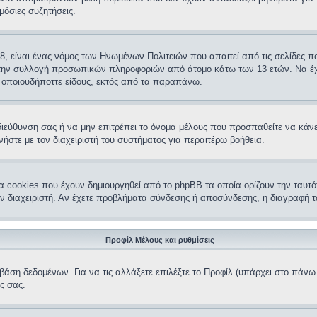
μόσιες συζητήσεις.
98, είναι ένας νόμος των Ηνωμένων Πολιτειών που απαιτεί από τις σελίδες
ι την συλλογή προσωπικών πληροφοριών από άτομο κάτω των 13 ετών. Να έχ
α οποιουδήποττε είδους, εκτός από τα παραπάνω.
 διεύθυνση σας ή να μην επιτρέπει το όνομα μέλους που προσπαθείτε να κάνε
στε με τον διαχειριστή του συστήματος για περαιτέρω βοήθεια.
α cookies που έχουν δημιουργηθεί από το phpBB τα οποία ορίζουν την ταυτό
ον διαχειριστή. Αν έχετε προβλήματα σύνδεσης ή αποσύνδεσης, η διαγραφή τ
Προφίλ Μέλους και ρυθμίσεις
 βάση δεδομένων. Για να τις αλλάξετε επιλέξτε το Προφίλ (υπάρχει στο πάν
ις σας.