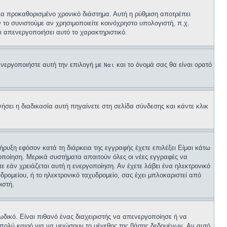
α προκαθορισμένο χρονικό διάστημα. Αυτή η ρύθμιση αποτρέπει
το συνιστούμε αν χρησιμοποιείτε κοινόχρηστο υπολογιστή, π.χ.
χει απενεργοποιήσει αυτό το χαρακτηριστικό.
Ενεργοποιήστε αυτή την επιλογή με
και το όνομά σας θα είναι ορατό
Ναι
σει η διαδικασία αυτή πηγαίνετε στη σελίδα σύνδεσης και κάντε κλικ
ήρυξη εφόσον κατά τη διάρκεια της εγγραφής έχετε επιλέξει Είμαι κάτω
γοποίηση. Μερικά συστήματα απαιτούν όλες οι νέες εγγραφές να
ε εάν χρειάζεται αυτή η ενεργοποίηση. Αν έχετε λάβει ένα ηλεκτρονικό
υδρομείου, ή το ηλεκτρονικό ταχυδρομείο, σας έχει μπλοκαριστεί από
ιστή.
δικό. Είναι πιθανό ένας διαχειριστής να απενεργοποίησε ή να
πολύ καιρό για να μειώσουν το μέγεθος της βάσης δεδομένων. Αν αυτό