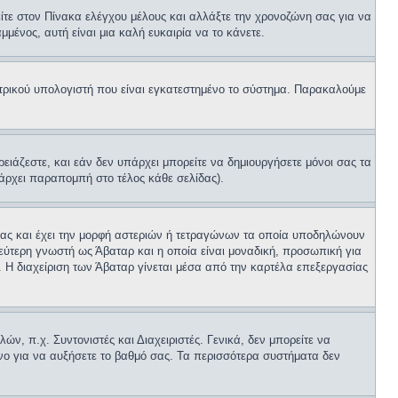
είτε στον Πίνακα ελέγχου μέλους και αλλάξτε την χρονοζώνη σας για να
μμένος, αυτή είναι μια καλή ευκαιρία να το κάνετε.
εντρικού υπολογιστή που είναι εγκατεστημένο το σύστημα. Παρακαλούμε
ρειάζεστε, και εάν δεν υπάρχει μπορείτε να δημιουργήσετε μόνοι σας τα
πάρχει παραπομπή στο τέλος κάθε σελίδας).
 σας και έχει την μορφή αστεριών ή τετραγώνων τα οποία υποδηλώνουν
εύτερη γνωστή ως Άβαταρ και η οποία είναι μοναδική, προσωπική για
α. Η διαχείριση των Άβαταρ γίνεται μέσα από την καρτέλα επεξεργασίας
ν, π.χ. Συντονιστές και Διαχειριστές. Γενικά, δεν μπορείτε να
μόνο για να αυξήσετε το βαθμό σας. Τα περισσότερα συστήματα δεν