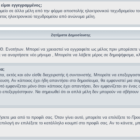
είμαι εγγεγραμμένος;
μείο σε άλλα μέλη από την φόρμα αποστολής ηλεκτρονικού ταχυδρομείου του 
ματος ηλεκτρονικού ταχυδρομείου από ανώνυμα μέλη.
Ζητήματα Δημοσίευσης
 Θ. Ενοτήτων. Μπορεί να χρειαστεί να εγγραφείτε ως μέλος πριν μπορέσετε ν
ε να αναρτήσετε νέο μήνυμα , Μπορείτε να λάβετε μέρος σε δημοψήφισμα, κλ
α;
α, εκτός και εάν είσθε διαχειριστής ή συντονιστής. Μπορείτε να επεξεργαστ
ευση. Αν κάποιος έχει ήδη απαντήσει στο δημοσίευμα, θα εμφανιστεί μια σε
υτό εμφανίζεται μόνο όταν κάποιος έχει απαντήσει, δεν εμφανίζεται αν ένας
 επεξεργάστηκαν. Να σημειωθεί ότι οι απλά μέλη δεν μπορούν να σβήσουν ό
ετε μια από το προφίλ σας. Όταν γίνει αυτό, μπορείτε να επιλέξετε το
Προ
ιλογή αν επιλέξετε το κατάλληλο κουμπί στο προφίλ σας. Αν το κάνετε, μ