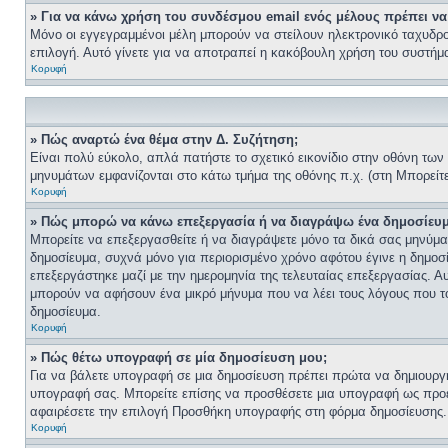
» Για να κάνω χρήση του συνδέσμου email ενός μέλους πρέπει να 
Μόνο οι εγγεγραμμένοι μέλη μπορούν να στείλουν ηλεκτρονικό ταχυδρο
επιλογή. Αυτό γίνετε για να αποτραπεί η κακόβουλη χρήση του συστή
Κορυφή
» Πώς αναρτώ ένα θέμα στην Δ. Συζήτηση;
Είναι πολύ εύκολο, απλά πατήστε το σχετικό εικονίδιο στην οθόνη των
μηνυμάτων εμφανίζονται στο κάτω τμήμα της οθόνης π.χ. (στη Μπορείτ
Κορυφή
» Πώς μπορώ να κάνω επεξεργασία ή να διαγράψω ένα δημοσίευμ
Μπορείτε να επεξεργασθείτε ή να διαγράψετε μόνο τα δικά σας μηνύματ
δημοσίευμα, συχνά μόνο για περιορισμένο χρόνο αφότου έγινε η δημοσί
επεξεργάστηκε μαζί με την ημερομηνία της τελευταίας επεξεργασίας. Α
μπορούν να αφήσουν ένα μικρό μήνυμα που να λέει τους λόγους που το
δημοσίευμα.
Κορυφή
» Πώς θέτω υπογραφή σε μία δημοσίευση μου;
Για να βάλετε υπογραφή σε μια δημοσίευση πρέπει πρώτα να δημιουργήσ
υπογραφή σας. Μπορείτε επίσης να προσθέσετε μια υπογραφή ως προεπ
αφαιρέσετε την επιλογή Προσθήκη υπογραφής στη φόρμα δημοσίευσης.
Κορυφή