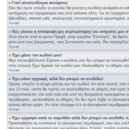
» Γιατί αποσυνδέομαι αυτόματα;
Εάν δεν έχετε επιλέξει το κουτάκι
Να γίνεται η σύνδεση αυτόματα σε κ
κατάχρηση του λογαριασμού σας από κάποιον άλλο. Για να παραμείνετε
βιβλιοθήκη, internet cafe, υπολογιστής πανεπιστημιακού εργαστηρίου, κ
Κορυφή
» Πώς γίνεται η απόκρυψη (μη συμπερίληψη) του ονόματός μου σ
Αυτό γίνεται από το μενού Προφίλ, στην καρτέλα "Επιλογές", θα βρείτε
μόνο από τους Διαχειριστές, τους Συντονιστές και εσάς. Θα υπολογίζεσ
Κορυφή
» Έχω χάσει τον κωδικό μου!
Μην πανικοβάλλεστε! Εφόσον ο κωδικός σας δεν μπορεί να ανασυρθεί απ
στην επιλογή
Έχω ξεχάσει τον κωδικό μου
. Ακολουθήστε τις οδηγίες κα
Κορυφή
» Έχω κάνει εγγραφή, αλλά δεν μπορώ να συνδεθώ!
Πρώτα, ελέγξτε το όνομα μέλους και τον κωδικό. Αν είναι σωστά, τότε
των 13 ετών, οπότε θα πρέπει να ακολουθήσετε τις οδηγίες που έχετε 
ενεργοποιούνται, είτε από εσάς είτε από τον διαχειριστή προκειμένου
ταχυδρομείο,, ακολουθήστε τις οδηγίες. Αν δεν έχετε λάβει το ηλεκτρο
κάποιο φίλτρο spam. Αν είστε σίγουρος ό,τι το ηλεκτρονικό ταχυδρομε
Κορυφή
» Έχω εγγραφεί κατά το παρελθόν αλλά δεν μπορώ να συνδεθώ π
Προσπαθήστε να εντοπίσετε το ηλεκτρονικό ταχυδρομείο, που σας στάλ
διέγραψε τον λογαριασμό σας για κάποιο λόγο. Επίσης, πολλά συστήμ