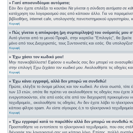
» Γιατί αποσυνδέομαι αυτόματα;
Εάν δεν έχετε επιλέξει το κουτάκι
Να γίνεται η σύνδεση αυτόματα σε κ
κατάχρηση του λογαριασμού σας από κάποιον άλλο. Για να παραμείνετε
βιβλιοθήκη, internet cafe, υπολογιστής πανεπιστημιακού εργαστηρίου, κ
Κορυφή
» Πώς γίνεται η απόκρυψη (μη συμπερίληψη) του ονόματός μου σ
Αυτό γίνεται από το μενού Προφίλ, στην καρτέλα "Επιλογές", θα βρείτε
μόνο από τους Διαχειριστές, τους Συντονιστές και εσάς. Θα υπολογίζεσ
Κορυφή
» Έχω χάσει τον κωδικό μου!
Μην πανικοβάλλεστε! Εφόσον ο κωδικός σας δεν μπορεί να ανασυρθεί απ
στην επιλογή
Έχω ξεχάσει τον κωδικό μου
. Ακολουθήστε τις οδηγίες κα
Κορυφή
» Έχω κάνει εγγραφή, αλλά δεν μπορώ να συνδεθώ!
Πρώτα, ελέγξτε το όνομα μέλους και τον κωδικό. Αν είναι σωστά, τότε
των 13 ετών, οπότε θα πρέπει να ακολουθήσετε τις οδηγίες που έχετε 
ενεργοποιούνται, είτε από εσάς είτε από τον διαχειριστή προκειμένου
ταχυδρομείο,, ακολουθήστε τις οδηγίες. Αν δεν έχετε λάβει το ηλεκτρο
κάποιο φίλτρο spam. Αν είστε σίγουρος ό,τι το ηλεκτρονικό ταχυδρομε
Κορυφή
» Έχω εγγραφεί κατά το παρελθόν αλλά δεν μπορώ να συνδεθώ π
Προσπαθήστε να εντοπίσετε το ηλεκτρονικό ταχυδρομείο, που σας στάλ
διέγραψε τον λογαριασμό σας για κάποιο λόγο. Επίσης, πολλά συστήμ