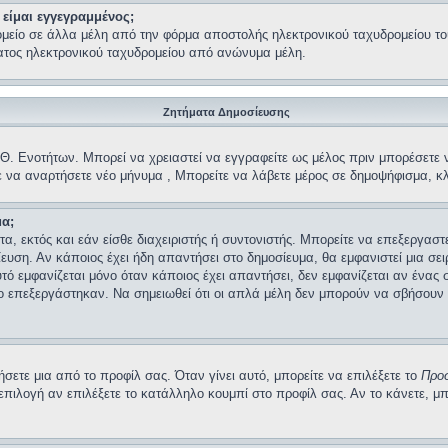
είμαι εγγεγραμμένος;
μείο σε άλλα μέλη από την φόρμα αποστολής ηλεκτρονικού ταχυδρομείου του 
ματος ηλεκτρονικού ταχυδρομείου από ανώνυμα μέλη.
Ζητήματα Δημοσίευσης
 Θ. Ενοτήτων. Μπορεί να χρειαστεί να εγγραφείτε ως μέλος πριν μπορέσετε ν
ε να αναρτήσετε νέο μήνυμα , Μπορείτε να λάβετε μέρος σε δημοψήφισμα, κλ
α;
α, εκτός και εάν είσθε διαχειριστής ή συντονιστής. Μπορείτε να επεξεργαστ
ευση. Αν κάποιος έχει ήδη απαντήσει στο δημοσίευμα, θα εμφανιστεί μια σε
υτό εμφανίζεται μόνο όταν κάποιος έχει απαντήσει, δεν εμφανίζεται αν ένας
 επεξεργάστηκαν. Να σημειωθεί ότι οι απλά μέλη δεν μπορούν να σβήσουν ό
ετε μια από το προφίλ σας. Όταν γίνει αυτό, μπορείτε να επιλέξετε το
Προ
ιλογή αν επιλέξετε το κατάλληλο κουμπί στο προφίλ σας. Αν το κάνετε, μ