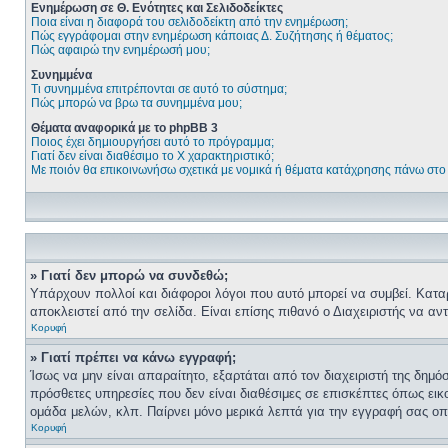
Ενημέρωση σε Θ. Ενότητες και Σελιδοδείκτες
Ποια είναι η διαφορά του σελιδοδείκτη από την ενημέρωση;
Πώς εγγράφομαι στην ενημέρωση κάποιας Δ. Συζήτησης ή θέματος;
Πώς αφαιρώ την ενημέρωσή μου;
Συνημμένα
Τι συνημμένα επιτρέπονται σε αυτό το σύστημα;
Πώς μπορώ να βρω τα συνημμένα μου;
Θέματα αναφορικά με το phpBB 3
Ποιος έχει δημιουργήσει αυτό το πρόγραμμα;
Γιατί δεν είναι διαθέσιμο το Χ χαρακτηριστικό;
Με ποιόν θα επικοινωνήσω σχετικά με νομικά ή θέματα κατάχρησης πάνω στο
» Γιατί δεν μπορώ να συνδεθώ;
Υπάρχουν πολλοί και διάφοροι λόγοι που αυτό μπορεί να συμβεί. Καταρχή
αποκλειστεί από την σελίδα. Είναι επίσης πιθανό ο Διαχειριστής να αντι
Κορυφή
» Γιατί πρέπει να κάνω εγγραφή;
Ίσως να μην είναι απαραίτητο, εξαρτάται από τον διαχειριστή της δημ
πρόσθετες υπηρεσίες που δεν είναι διαθέσιμες σε επισκέπτες όπως ει
ομάδα μελών, κλπ. Παίρνει μόνο μερικά λεπτά για την εγγραφή σας οπ
Κορυφή