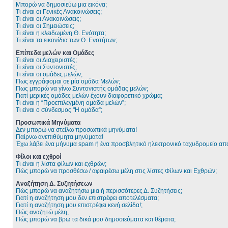
Μπορώ να δημοσιεύω μια εικόνα;
Τι είναι οι Γενικές Ανακοινώσεις;
Τι είναι οι Ανακοινώσεις;
Τι είναι οι Σημειώσεις;
Τι είναι η κλειδωμένη Θ. Ενότητα;
Τι είναι τα εικονίδια των Θ. Ενοτήτων;
Επίπεδα μελών και Ομάδες
Τι είναι οι Διαχειριστές;
Τι είναι οι Συντονιστές;
Τι είναι οι ομάδες μελών;
Πως εγγράφομαι σε μία ομάδα Μελών;
Πως μπορώ να γίνω Συντονιστής ομάδας μελών;
Γιατί μερικές ομάδες μελών έχουν διαφορετικό χρώμα;
Τι είναι η “Προεπιλεγμένη ομάδα μελών”;
Τι είναι ο σύνδεσμος "Η ομάδα”;
Προσωπικά Μηνύματα
Δεν μπορώ να στείλω προσωπικά μηνύματα!
Παίρνω ανεπιθύμητα μηνύματα!
Έχω λάβει ένα μήνυμα spam ή ένα προσβλητικό ηλεκτρονικό ταχυδρομείο από
Φίλοι και εχθροί
Τι είναι η λίστα φίλων και εχθρών;
Πώς μπορώ να προσθέσω / αφαιρέσω μέλη στις λίστες Φίλων και Εχθρών;
Αναζήτηση Δ. Συζητήσεων
Πώς μπορώ να αναζητήσω μια ή περισσότερες Δ. Συζητήσεις;
Γιατί η αναζήτηση μου δεν επιστρέφει αποτελέσματα;
Γιατί η αναζήτηση μου επιστρέφει κενή σελίδα!;
Πώς αναζητώ μέλη;
Πώς μπορώ να βρω τα δικά μου δημοσιεύματα και θέματα;