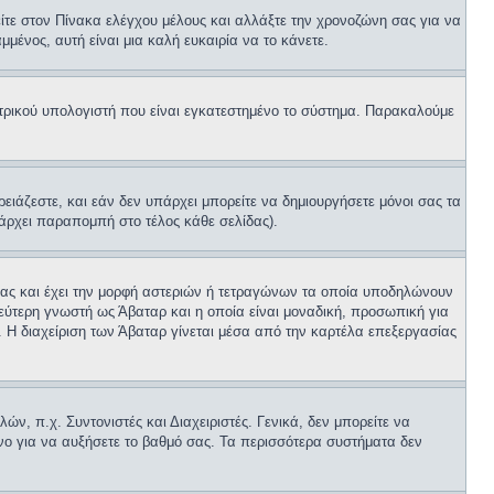
είτε στον Πίνακα ελέγχου μέλους και αλλάξτε την χρονοζώνη σας για να
μμένος, αυτή είναι μια καλή ευκαιρία να το κάνετε.
εντρικού υπολογιστή που είναι εγκατεστημένο το σύστημα. Παρακαλούμε
ρειάζεστε, και εάν δεν υπάρχει μπορείτε να δημιουργήσετε μόνοι σας τα
πάρχει παραπομπή στο τέλος κάθε σελίδας).
 σας και έχει την μορφή αστεριών ή τετραγώνων τα οποία υποδηλώνουν
εύτερη γνωστή ως Άβαταρ και η οποία είναι μοναδική, προσωπική για
α. Η διαχείριση των Άβαταρ γίνεται μέσα από την καρτέλα επεξεργασίας
ν, π.χ. Συντονιστές και Διαχειριστές. Γενικά, δεν μπορείτε να
μόνο για να αυξήσετε το βαθμό σας. Τα περισσότερα συστήματα δεν