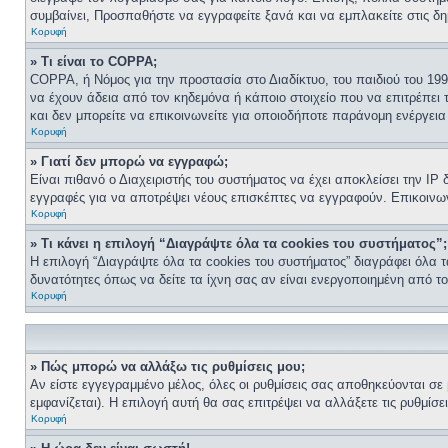
συμβαίνει, Προσπαθήστε να εγγραφείτε ξανά και να εμπλακείτε στις δη
Κορυφή
» Τι είναι το COPPA;
COPPA, ή Νόμος για την προστασία στο Διαδίκτυο, του παιδιού του 19
να έχουν άδεια από τον κηδεμόνα ή κάποιο στοιχείο που να επιτρέπε
και δεν μπορείτε να επικοινωνείτε για οποιοδήποτε παράνομη ενέργει
Κορυφή
» Γιατί δεν μπορώ να εγγραφώ;
Είναι πιθανό ο Διαχειριστής του συστήματος να έχει αποκλείσει την IP
εγγραφές για να αποτρέψει νέους επισκέπτες να εγγραφούν. Επικοινωνή
Κορυφή
» Τι κάνει η επιλογή “Διαγράψτε όλα τα cookies του συστήματος”;
Η επιλογή “Διαγράψτε όλα τα cookies του συστήματος” διαγράφει όλα τ
δυνατότητες όπως να δείτε τα ίχνη σας αν είναι ενεργοποιημένη από τ
Κορυφή
» Πώς μπορώ να αλλάξω τις ρυθμίσεις μου;
Αν είστε εγγεγραμμένο μέλος, όλες οι ρυθμίσεις σας αποθηκεύονται σε
εμφανίζεται). Η επιλογή αυτή θα σας επιτρέψει να αλλάξετε τις ρυθμίσε
Κορυφή