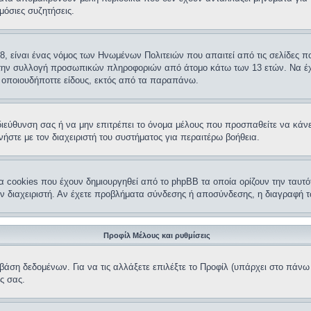
μόσιες συζητήσεις.
98, είναι ένας νόμος των Ηνωμένων Πολιτειών που απαιτεί από τις σελίδες
ι την συλλογή προσωπικών πληροφοριών από άτομο κάτω των 13 ετών. Να έχ
α οποιουδήποττε είδους, εκτός από τα παραπάνω.
 διεύθυνση σας ή να μην επιτρέπει το όνομα μέλους που προσπαθείτε να κάνε
στε με τον διαχειριστή του συστήματος για περαιτέρω βοήθεια.
α cookies που έχουν δημιουργηθεί από το phpBB τα οποία ορίζουν την ταυτό
ον διαχειριστή. Αν έχετε προβλήματα σύνδεσης ή αποσύνδεσης, η διαγραφή τ
Προφίλ Μέλους και ρυθμίσεις
 βάση δεδομένων. Για να τις αλλάξετε επιλέξτε το Προφίλ (υπάρχει στο πάν
ις σας.