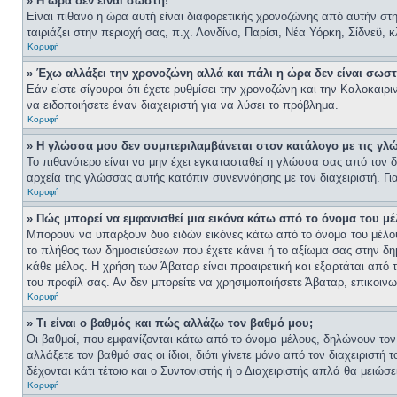
» Η ώρα δεν είναι σωστή!
Είναι πιθανό η ώρα αυτή είναι διαφορετικής χρονοζώνης από αυτήν στη
ταιριάζει στην περιοχή σας, π.χ. Λονδίνο, Παρίσι, Νέα Υόρκη, Σίδνεϋ, 
Κορυφή
» Έχω αλλάξει την χρονοζώνη αλλά και πάλι η ώρα δεν είναι σωστ
Εάν είστε σίγουροι ότι έχετε ρυθμίσει την χρονοζώνη και την Καλοκαι
να ειδοποιήσετε έναν διαχειριστή για να λύσει το πρόβλημα.
Κορυφή
» Η γλώσσα μου δεν συμπεριλαμβάνεται στον κατάλογο με τις γλ
Το πιθανότερο είναι να μην έχει εγκατασταθεί η γλώσσα σας από τον δι
αρχεία της γλώσσας αυτής κατόπιν συνεννόησης με τον διαχειριστή. Γ
Κορυφή
» Πώς μπορεί να εμφανισθεί μια εικόνα κάτω από το όνομα του μέ
Μπορούν να υπάρξουν δύο ειδών εικόνες κάτω από το όνομα του μέλους
το πλήθος των δημοσιεύσεων που έχετε κάνει ή το αξίωμα σας στην δη
κάθε μέλος. Η χρήση των Άβαταρ είναι προαιρετική και εξαρτάται από 
του προφίλ σας. Αν δεν μπορείτε να χρησιμοποιήσετε Άβαταρ, επικοινων
Κορυφή
» Τι είναι ο βαθμός και πώς αλλάζω τον βαθμό μου;
Οι βαθμοί, που εμφανίζονται κάτω από το όνομα μέλους, δηλώνουν τον α
αλλάξετε τον βαθμό σας οι ίδιοι, διότι γίνετε μόνο από τον διαχειρι
δέχονται κάτι τέτοιο και ο Συντονιστής ή ο Διαχειριστής απλά θα μειώσ
Κορυφή