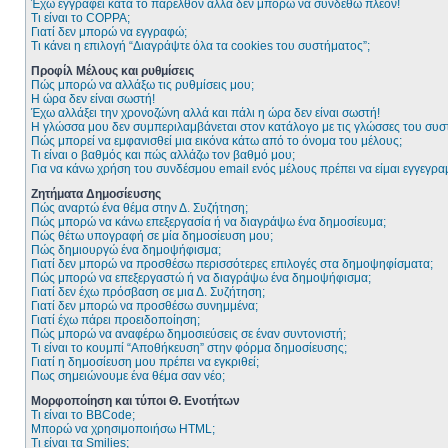
Έχω εγγραφεί κατά το παρελθόν αλλά δεν μπορώ να συνδεθώ πλέον!
Τι είναι το COPPA;
Γιατί δεν μπορώ να εγγραφώ;
Τι κάνει η επιλογή “Διαγράψτε όλα τα cookies του συστήματος”;
Προφίλ Μέλους και ρυθμίσεις
Πώς μπορώ να αλλάξω τις ρυθμίσεις μου;
Η ώρα δεν είναι σωστή!
Έχω αλλάξει την χρονοζώνη αλλά και πάλι η ώρα δεν είναι σωστή!
Η γλώσσα μου δεν συμπεριλαμβάνεται στον κατάλογο με τις γλώσσες του συσ
Πώς μπορεί να εμφανισθεί μια εικόνα κάτω από το όνομα του μέλους;
Τι είναι ο βαθμός και πώς αλλάζω τον βαθμό μου;
Για να κάνω χρήση του συνδέσμου email ενός μέλους πρέπει να είμαι εγγεγρα
Ζητήματα Δημοσίευσης
Πώς αναρτώ ένα θέμα στην Δ. Συζήτηση;
Πώς μπορώ να κάνω επεξεργασία ή να διαγράψω ένα δημοσίευμα;
Πώς θέτω υπογραφή σε μία δημοσίευση μου;
Πώς δημιουργώ ένα δημοψήφισμα;
Γιατί δεν μπορώ να προσθέσω περισσότερες επιλογές στα δημοψηφίσματα;
Πώς μπορώ να επεξεργαστώ ή να διαγράψω ένα δημοψήφισμα;
Γιατί δεν έχω πρόσβαση σε μια Δ. Συζήτηση;
Γιατί δεν μπορώ να προσθέσω συνημμένα;
Γιατί έχω πάρει προειδοποίηση;
Πώς μπορώ να αναφέρω δημοσιεύσεις σε έναν συντονιστή;
Τι είναι το κουμπί “Αποθήκευση” στην φόρμα δημοσίευσης;
Γιατί η δημοσίευση μου πρέπει να εγκριθεί;
Πως σημειώνουμε ένα θέμα σαν νέο;
Μορφοποίηση και τύποι Θ. Ενοτήτων
Τι είναι το BBCode;
Μπορώ να χρησιμοποιήσω HTML;
Τι είναι τα Smilies;