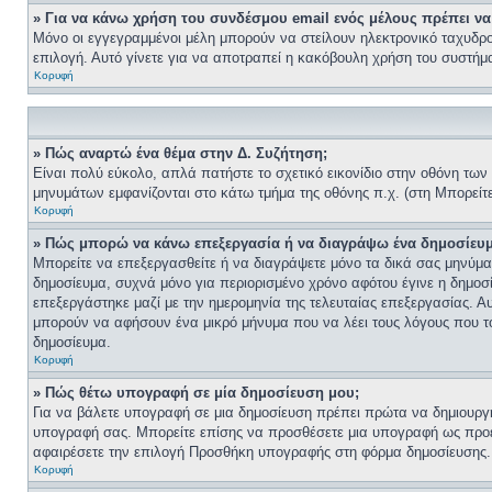
» Για να κάνω χρήση του συνδέσμου email ενός μέλους πρέπει να 
Μόνο οι εγγεγραμμένοι μέλη μπορούν να στείλουν ηλεκτρονικό ταχυδρο
επιλογή. Αυτό γίνετε για να αποτραπεί η κακόβουλη χρήση του συστή
Κορυφή
» Πώς αναρτώ ένα θέμα στην Δ. Συζήτηση;
Είναι πολύ εύκολο, απλά πατήστε το σχετικό εικονίδιο στην οθόνη των
μηνυμάτων εμφανίζονται στο κάτω τμήμα της οθόνης π.χ. (στη Μπορείτ
Κορυφή
» Πώς μπορώ να κάνω επεξεργασία ή να διαγράψω ένα δημοσίευμ
Μπορείτε να επεξεργασθείτε ή να διαγράψετε μόνο τα δικά σας μηνύματ
δημοσίευμα, συχνά μόνο για περιορισμένο χρόνο αφότου έγινε η δημοσί
επεξεργάστηκε μαζί με την ημερομηνία της τελευταίας επεξεργασίας. Α
μπορούν να αφήσουν ένα μικρό μήνυμα που να λέει τους λόγους που το
δημοσίευμα.
Κορυφή
» Πώς θέτω υπογραφή σε μία δημοσίευση μου;
Για να βάλετε υπογραφή σε μια δημοσίευση πρέπει πρώτα να δημιουργήσ
υπογραφή σας. Μπορείτε επίσης να προσθέσετε μια υπογραφή ως προεπ
αφαιρέσετε την επιλογή Προσθήκη υπογραφής στη φόρμα δημοσίευσης.
Κορυφή