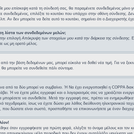
άθε μου επίσκεψη
κατά τη σύνδεσή σας, θα παραμένετε συνδεδεμένος μόνο γι
 συνδεδεμένος, επιλέξτε το κουτάκι που υπάρχει στην οθόνη σύνδεσης. Δεν 
λπ. Αν δεν μπορείτε να δείτε αυτό το κουτάκι, σημαίνει ότι ο Διαχειριστής έ
τη λίστα των συνδεδεμένων μελών;
 την επιλογή
Απόκρυψη των στοιχείων μου κατά την διάρκεια της σύνδεσης
. 
τε ως μη ορατό μέλος.
ό την βάση δεδομένων μας, μπορεί εύκολα να δοθεί νέα τιμή. Για να ξεκινή
ι θα μπορείτε να συνδεθείτε πάλι σύντομα.
 ένα από τα δύο μπορεί να συμβαίνει. Ή Να έχει ενεργοποιηθεί η COPPA διακ
λάβει. Ή να έχετε μόλις εγγραφεί και ο λογαριασμός σας να χρειάζεται ενερ
 να μπορέσετε να συνδεθείτε. Μετά την εγγραφή σας, πρέπει να ενημερωθήκατ
νικό ταχυδρομείο, ίσως να έχετε δώσει μια λάθος διεύθυνση ηλεκτρονικού ταχ
ίο, που δώσατε είναι σωστό, προσπαθήστε να επικοινωνήσετε με έναν διαχειρ
λέον!
θηκε όταν εγγραφήκατε για πρώτη φορά, ελέγξτε το όνομα μέλους και τον κω
ατα απομακρύνουν μέλη περιοδικά που δεν έχουν ανταλλάξει μηνύματα για 