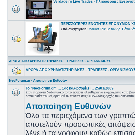
Verdadeiro Live Trades - Πληροφορίες Ενεργο
ΠΕΡΙΣΣΟΤΕΡΕΣ ΕΝΟΤΗΤΕΣ ΕΠΩΝΥΜΩΝ Χ
Υπό-συζητήσεις:
Market Talk με τον Δρ. Πάνο Δά
ΑΡΘΡΑ ΑΠΟ ΧΡΗΜΑΤΙΣΤΗΡΙΑΚΕΣ – ΤΡΑΠΕΖΕΣ - ΟΡΓΑΝΙΣΜΟΥΣ
ΑΡΘΡΑ ΑΠΟ ΧΡΗΜΑΤΙΣΤΗΡΙΑΚΕΣ – ΤΡΑΠΕΖΕΣ - ΟΡΓΑΝΙΣΜΟΥ
NeoForum.gr - Αποποίηση Ευθυνών
Το “NeoForum.gr” … Σας καλωσορίζει… 25/03/2009
Στον παρόντα διαδικτυακό τόπο είσαστε ελεύθεροι να εκφράζεστε κατά β
λογοκρισία που εξ ορισμού αντιτίθεται στις θεμελιώδεις αρχές του διαδικτύο
Αποποίηση Ευθυνών
Όλα τα περιεχόμενα των γραπτώ
αποτελούν προσωπικές απόψεις
λένε ή τα γράφουν καθώς επίσης