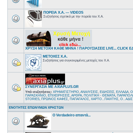
ΠΟΡΕΙΑ Χ.Α. --- VIDEOS
Συζητήσεις σχετικά με την πορεία του Χ.Α.
ΧΡΥΣΗ ΜΕΤΟΧΗ ΚΑΘΕ ΜΗΝΑ ! ΠΑΡΟΥΣΙΑΣΕΙΣ LIVE... CLICK ΕΔΩ
ΜΕΤΟΧΕΣ Χ.Α.
Συζητήσεις για συγκεκριμένες μετοχές του Χ.Α.
ΣΥΝΕΡΓΑΣΙΑ ΜΕ AXIAPLUS.GR
Υπό-συζητήσεις:
ΧΡΗΜΑΤΙΣΤΗΡΙΟ
,
ΑΝΑΛΥΣΕΙΣ
,
ΕΙΔΗΣΕΙΣ
,
ΕΛΛΑΔΑ
,
Ο
ΠΑΡΑΣΚΗΝΙΟ
,
ΕΠΙΧΕΙΡΗΣΕΙΣ
,
ΑΡΘΡΑ
,
ΠΟΛΙΤΙΚΗ - ΘΕΜΑΤΑ
,
ΠΑΡΑΠΟΛΙ
STORIES
,
ΠΡΩΙΝΟΣ ΚΑΦΕΣ
,
ΠΑΠΑΓΑΛΟΣ
,
ΧΑΡΤΟ...ΠΑΙΧΤΗΣ
,
Ο...ΑΔΙ
ΕΝΟΤΗΤΕΣ ΕΠΩΝΥΜΩΝ ΧΡΗΣΤΩΝ
Ο Verdadeiro απαντά...