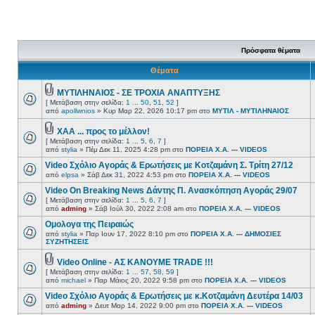
Πρόσφατα θέματα
Θέματα
ΜΥΤΙΛΗΝΑΙΟΣ - ΣΕ ΤΡΟΧΙΑ ΑΝΑΠΤΥΞΗΣ
[ Μετάβαση στην σελίδα:
1
...
50
,
51
,
52
]
από
apollwnios
» Κυρ Μαρ 22, 2026 10:17 pm στο
ΜΥΤΙΛ - ΜΥΤΙΛΗΝΑΙΟΣ
ΧΑΑ ... προς το μέλλον!
[ Μετάβαση στην σελίδα:
1
...
5
,
6
,
7
]
από
stylia
» Πέμ Δεκ 11, 2025 4:28 pm στο
ΠΟΡΕΙΑ Χ.Α. --- VIDEOS
Video Σχόλιο Αγοράς & Ερωτήσεις με Κοτζαμάνη Σ. Τρίτη 27/12
από
elpsa
» Σάβ Δεκ 31, 2022 4:53 pm στο
ΠΟΡΕΙΑ Χ.Α. --- VIDEOS
Video On Breaking News Δάντης Π. Ανασκόπηση Αγοράς 29/07
[ Μετάβαση στην σελίδα:
1
...
5
,
6
,
7
]
από
adming
» Σάβ Ιούλ 30, 2022 2:08 am στο
ΠΟΡΕΙΑ Χ.Α. --- VIDEOS
Oμολογα της Πειραιώς
από
stylia
» Παρ Ιουν 17, 2022 8:10 pm στο
ΠΟΡΕΙΑ Χ.Α. --- ΔΗΜΟΣΙΕΣ
ΣΥΖΗΤΗΣΕΙΣ
Video Online - ΑΣ ΚΑΝΟΥΜΕ TRADE !!!
[ Μετάβαση στην σελίδα:
1
...
57
,
58
,
59
]
από
michael
» Παρ Μάιος 20, 2022 9:58 pm στο
ΠΟΡΕΙΑ Χ.Α. --- VIDEOS
Video Σχόλιο Αγοράς & Ερωτήσεις με κ.Κοτζαμάνη Δευτέρα 14/03
από
adming
» Δευτ Μαρ 14, 2022 9:00 pm στο
ΠΟΡΕΙΑ Χ.Α. --- VIDEOS