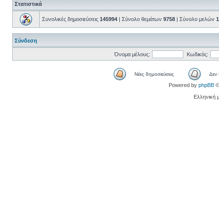
Στατιστικά
Συνολικές δημοσιεύσεις
145994
| Σύνολο θεμάτων
9758
| Σύνολο μελών
1
Σύνδεση
Όνομα μέλους:
Κωδικός:
Νέες δημοσιεύσεις
Δεν 
Powered by
phpBB
©
Ελληνική 