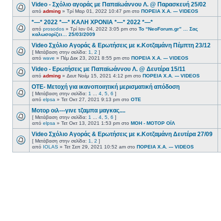
Video - Σχόλιο αγοράς με Παπαϊωάννου Λ. @ Παρασκευή 25/02
από
adming
» Τρί Μαρ 01, 2022 10:47 pm στο
ΠΟΡΕΙΑ Χ.Α. --- VIDEOS
*—* 2022 *—* ΚΑΛΗ ΧΡΟΝΙΑ *—* 2022 *—*
από
prosodos
» Τρί Ιαν 04, 2022 3:05 pm στο
Το “NeoForum.gr” … Σας
καλωσορίζει… 25/03/2009
Video Σχόλιο Αγοράς & Ερωτήσεις με κ.Κοτζαμάνη Πέμπτη 23/12
[ Μετάβαση στην σελίδα:
1
,
2
]
από
wave
» Πέμ Δεκ 23, 2021 8:55 pm στο
ΠΟΡΕΙΑ Χ.Α. --- VIDEOS
Video - Ερωτήσεις με Παπαϊωάννου Λ. @ Δευτέρα 15/11
από
adming
» Δευτ Νοέμ 15, 2021 4:12 pm στο
ΠΟΡΕΙΑ Χ.Α. --- VIDEOS
ΟΤΕ- Μετοχή για ικανοποιητική μερισματική απόδοση
[ Μετάβαση στην σελίδα:
1
...
4
,
5
,
6
]
από
elpsa
» Τετ Οκτ 27, 2021 9:13 pm στο
ΟΤΕ
Μοτορ οιλ---γινε τζαμπα μαγκας....
[ Μετάβαση στην σελίδα:
1
...
4
,
5
,
6
]
από
elpsa
» Τετ Οκτ 13, 2021 1:53 pm στο
ΜΟΗ - ΜΟΤΟΡ ΟΪΛ
Video Σχόλιο Αγοράς & Ερωτήσεις με κ.Κοτζαμάνη Δευτέρα 27/09
[ Μετάβαση στην σελίδα:
1
,
2
]
από
IOLAS
» Τετ Σεπ 29, 2021 10:52 am στο
ΠΟΡΕΙΑ Χ.Α. --- VIDEOS