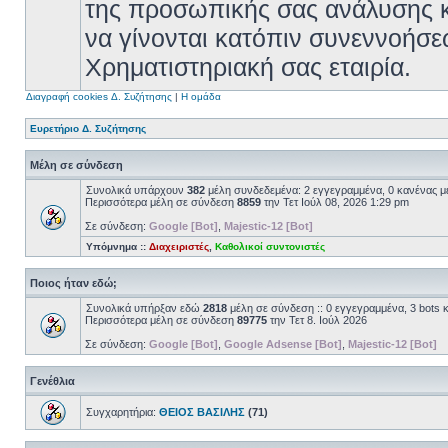
της προσωπικής σας ανάλυσης κ
να γίνονται κατόπιν συνεννοήσε
Χρηματιστηριακή σας εταιρία.
Διαγραφή cookies Δ. Συζήτησης
|
Η ομάδα
Ευρετήριο Δ. Συζήτησης
Μέλη σε σύνδεση
Συνολικά υπάρχουν
382
μέλη συνδεδεμένα: 2 εγγεγραμμένα, 0 κανένας με
Περισσότερα μέλη σε σύνδεση
8859
την Τετ Ιούλ 08, 2026 1:29 pm
Σε σύνδεση:
Google [Bot]
,
Majestic-12 [Bot]
Υπόμνημα ::
Διαχειριστές
,
Καθολικοί συντονιστές
Ποιος ήταν εδώ;
Συνολικά υπήρξαν εδώ
2818
μέλη σε σύνδεση :: 0 εγγεγραμμένα, 3 bots 
Περισσότερα μέλη σε σύνδεση
89775
την Τετ 8. Ιούλ 2026
Σε σύνδεση:
Google [Bot]
,
Google Adsense [Bot]
,
Majestic-12 [Bot]
Γενέθλια
Συγχαρητήρια:
ΘΕΙΟΣ ΒΑΣΙΛΗΣ
(71)