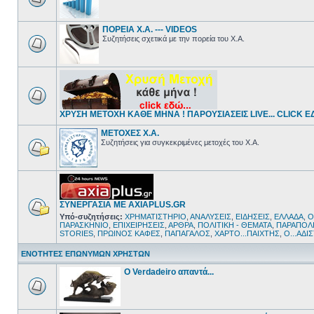
ΠΟΡΕΙΑ Χ.Α. --- VIDEOS
Συζητήσεις σχετικά με την πορεία του Χ.Α.
ΧΡΥΣΗ ΜΕΤΟΧΗ ΚΑΘΕ ΜΗΝΑ ! ΠΑΡΟΥΣΙΑΣΕΙΣ LIVE... CLICK ΕΔΩ
ΜΕΤΟΧΕΣ Χ.Α.
Συζητήσεις για συγκεκριμένες μετοχές του Χ.Α.
ΣΥΝΕΡΓΑΣΙΑ ΜΕ AXIAPLUS.GR
Υπό-συζητήσεις:
ΧΡΗΜΑΤΙΣΤΗΡΙΟ
,
ΑΝΑΛΥΣΕΙΣ
,
ΕΙΔΗΣΕΙΣ
,
ΕΛΛΑΔΑ
,
Ο
ΠΑΡΑΣΚΗΝΙΟ
,
ΕΠΙΧΕΙΡΗΣΕΙΣ
,
ΑΡΘΡΑ
,
ΠΟΛΙΤΙΚΗ - ΘΕΜΑΤΑ
,
ΠΑΡΑΠΟΛΙ
STORIES
,
ΠΡΩΙΝΟΣ ΚΑΦΕΣ
,
ΠΑΠΑΓΑΛΟΣ
,
ΧΑΡΤΟ...ΠΑΙΧΤΗΣ
,
Ο...ΑΔΙ
ΕΝΟΤΗΤΕΣ ΕΠΩΝΥΜΩΝ ΧΡΗΣΤΩΝ
Ο Verdadeiro απαντά...