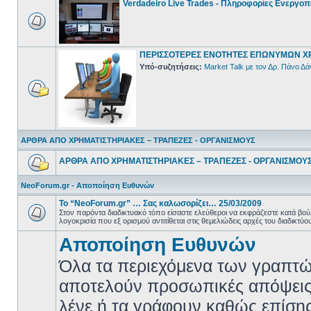
Verdadeiro Live Trades - Πληροφορίες Ενεργο
ΠΕΡΙΣΣΟΤΕΡΕΣ ΕΝΟΤΗΤΕΣ ΕΠΩΝΥΜΩΝ Χ
Υπό-συζητήσεις:
Market Talk με τον Δρ. Πάνο Δά
ΑΡΘΡΑ ΑΠΟ ΧΡΗΜΑΤΙΣΤΗΡΙΑΚΕΣ – ΤΡΑΠΕΖΕΣ - ΟΡΓΑΝΙΣΜΟΥΣ
ΑΡΘΡΑ ΑΠΟ ΧΡΗΜΑΤΙΣΤΗΡΙΑΚΕΣ – ΤΡΑΠΕΖΕΣ - ΟΡΓΑΝΙΣΜΟΥ
NeoForum.gr - Αποποίηση Ευθυνών
Το “NeoForum.gr” … Σας καλωσορίζει… 25/03/2009
Στον παρόντα διαδικτυακό τόπο είσαστε ελεύθεροι να εκφράζεστε κατά β
λογοκρισία που εξ ορισμού αντιτίθεται στις θεμελιώδεις αρχές του διαδικτύο
Αποποίηση Ευθυνών
Όλα τα περιεχόμενα των γραπτώ
αποτελούν προσωπικές απόψεις
λένε ή τα γράφουν καθώς επίσης