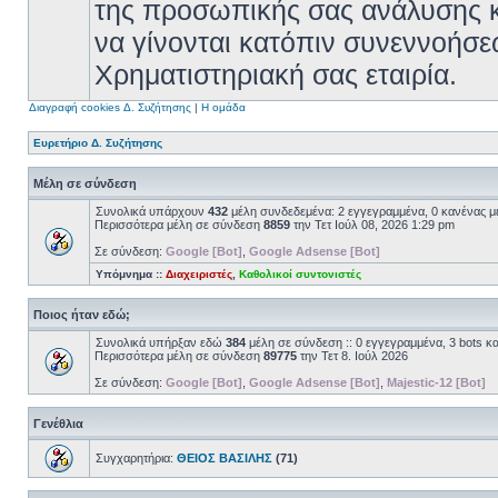
της προσωπικής σας ανάλυσης κ
να γίνονται κατόπιν συνεννοήσε
Χρηματιστηριακή σας εταιρία.
Διαγραφή cookies Δ. Συζήτησης
|
Η ομάδα
Ευρετήριο Δ. Συζήτησης
Μέλη σε σύνδεση
Συνολικά υπάρχουν
432
μέλη συνδεδεμένα: 2 εγγεγραμμένα, 0 κανένας με
Περισσότερα μέλη σε σύνδεση
8859
την Τετ Ιούλ 08, 2026 1:29 pm
Σε σύνδεση:
Google [Bot]
,
Google Adsense [Bot]
Υπόμνημα ::
Διαχειριστές
,
Καθολικοί συντονιστές
Ποιος ήταν εδώ;
Συνολικά υπήρξαν εδώ
384
μέλη σε σύνδεση :: 0 εγγεγραμμένα, 3 bots κα
Περισσότερα μέλη σε σύνδεση
89775
την Τετ 8. Ιούλ 2026
Σε σύνδεση:
Google [Bot]
,
Google Adsense [Bot]
,
Majestic-12 [Bot]
Γενέθλια
Συγχαρητήρια:
ΘΕΙΟΣ ΒΑΣΙΛΗΣ
(71)