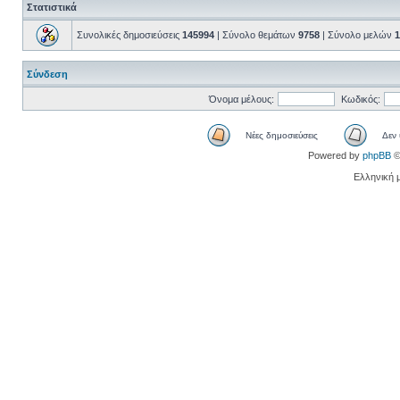
Στατιστικά
Συνολικές δημοσιεύσεις
145994
| Σύνολο θεμάτων
9758
| Σύνολο μελών
1
Σύνδεση
Όνομα μέλους:
Κωδικός:
Νέες δημοσιεύσεις
Δεν 
Powered by
phpBB
©
Ελληνική 