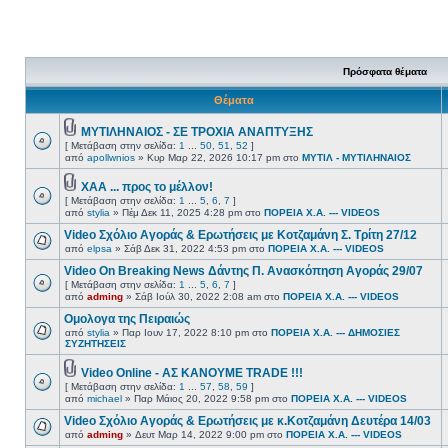
Πρόσφατα θέματα
Θέματα
ΜΥΤΙΛΗΝΑΙΟΣ - ΣΕ ΤΡΟΧΙΑ ΑΝΑΠΤΥΞΗΣ
[ Μετάβαση στην σελίδα:
1
...
50
,
51
,
52
]
από
apollwnios
» Κυρ Μαρ 22, 2026 10:17 pm στο
ΜΥΤΙΛ - ΜΥΤΙΛΗΝΑΙΟΣ
ΧΑΑ ... προς το μέλλον!
[ Μετάβαση στην σελίδα:
1
...
5
,
6
,
7
]
από
stylia
» Πέμ Δεκ 11, 2025 4:28 pm στο
ΠΟΡΕΙΑ Χ.Α. --- VIDEOS
Video Σχόλιο Αγοράς & Ερωτήσεις με Κοτζαμάνη Σ. Τρίτη 27/12
από
elpsa
» Σάβ Δεκ 31, 2022 4:53 pm στο
ΠΟΡΕΙΑ Χ.Α. --- VIDEOS
Video On Breaking News Δάντης Π. Ανασκόπηση Αγοράς 29/07
[ Μετάβαση στην σελίδα:
1
...
5
,
6
,
7
]
από
adming
» Σάβ Ιούλ 30, 2022 2:08 am στο
ΠΟΡΕΙΑ Χ.Α. --- VIDEOS
Oμολογα της Πειραιώς
από
stylia
» Παρ Ιουν 17, 2022 8:10 pm στο
ΠΟΡΕΙΑ Χ.Α. --- ΔΗΜΟΣΙΕΣ
ΣΥΖΗΤΗΣΕΙΣ
Video Online - ΑΣ ΚΑΝΟΥΜΕ TRADE !!!
[ Μετάβαση στην σελίδα:
1
...
57
,
58
,
59
]
από
michael
» Παρ Μάιος 20, 2022 9:58 pm στο
ΠΟΡΕΙΑ Χ.Α. --- VIDEOS
Video Σχόλιο Αγοράς & Ερωτήσεις με κ.Κοτζαμάνη Δευτέρα 14/03
από
adming
» Δευτ Μαρ 14, 2022 9:00 pm στο
ΠΟΡΕΙΑ Χ.Α. --- VIDEOS