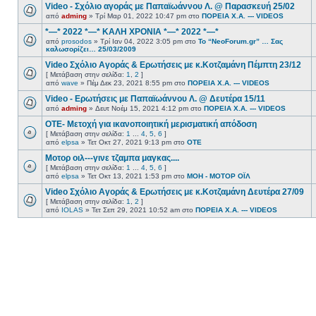
Video - Σχόλιο αγοράς με Παπαϊωάννου Λ. @ Παρασκευή 25/02
από
adming
» Τρί Μαρ 01, 2022 10:47 pm στο
ΠΟΡΕΙΑ Χ.Α. --- VIDEOS
*—* 2022 *—* ΚΑΛΗ ΧΡΟΝΙΑ *—* 2022 *—*
από
prosodos
» Τρί Ιαν 04, 2022 3:05 pm στο
Το “NeoForum.gr” … Σας
καλωσορίζει… 25/03/2009
Video Σχόλιο Αγοράς & Ερωτήσεις με κ.Κοτζαμάνη Πέμπτη 23/12
[ Μετάβαση στην σελίδα:
1
,
2
]
από
wave
» Πέμ Δεκ 23, 2021 8:55 pm στο
ΠΟΡΕΙΑ Χ.Α. --- VIDEOS
Video - Ερωτήσεις με Παπαϊωάννου Λ. @ Δευτέρα 15/11
από
adming
» Δευτ Νοέμ 15, 2021 4:12 pm στο
ΠΟΡΕΙΑ Χ.Α. --- VIDEOS
ΟΤΕ- Μετοχή για ικανοποιητική μερισματική απόδοση
[ Μετάβαση στην σελίδα:
1
...
4
,
5
,
6
]
από
elpsa
» Τετ Οκτ 27, 2021 9:13 pm στο
ΟΤΕ
Μοτορ οιλ---γινε τζαμπα μαγκας....
[ Μετάβαση στην σελίδα:
1
...
4
,
5
,
6
]
από
elpsa
» Τετ Οκτ 13, 2021 1:53 pm στο
ΜΟΗ - ΜΟΤΟΡ ΟΪΛ
Video Σχόλιο Αγοράς & Ερωτήσεις με κ.Κοτζαμάνη Δευτέρα 27/09
[ Μετάβαση στην σελίδα:
1
,
2
]
από
IOLAS
» Τετ Σεπ 29, 2021 10:52 am στο
ΠΟΡΕΙΑ Χ.Α. --- VIDEOS