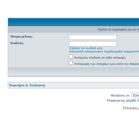
Πρέπει να εγγραφείτε και να σ
Όνομα μέλους:
Κωδικός:
Ξέχασα τον κωδικό μου
Αποστολή ηλεκτρονικού ταχυδρομείου ενεργοποί
Αυτόματη σύνδεση σε κάθε επίσκεψη
Απόκρυψη των στοιχείων μου κατά την διάρκε
Ευρετήριο Δ. Συζήτησης
Μετάβαση σε:
Powered by
phpBB
©
Ελληνική 