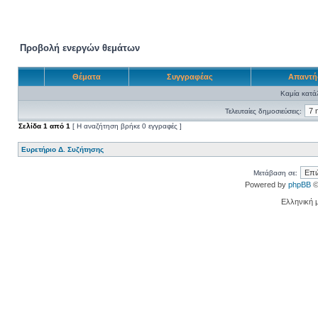
Προβολή ενεργών θεμάτων
Θέματα
Συγγραφέας
Απαντή
Καμία κατάλ
Τελευταίες δημοσιεύσεις:
Σελίδα
1
από
1
[ Η αναζήτηση βρήκε 0 εγγραφές ]
Ευρετήριο Δ. Συζήτησης
Μετάβαση σε:
Powered by
phpBB
©
Ελληνική 