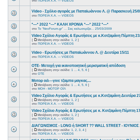
στο
ΠΟΡΕΙΑ Χ.Α. --- VIDEOS
Video - Σχόλιο αγοράς με Παπαϊωάννου Λ. @ Παρασκευή 25/
στο
ΠΟΡΕΙΑ Χ.Α. --- VIDEOS
*—* 2022 *—* ΚΑΛΗ ΧΡΟΝΙΑ *—* 2022 *—*
στο
Το “NeoForum.gr” … Σας καλωσορίζει… 25/03/2009
Video Σχόλιο Αγοράς & Ερωτήσεις με κ.Κοτζαμάνη Πέμπτη 23
[
Μετάβαση στην σελίδα:
1
,
2
]
στο
ΠΟΡΕΙΑ Χ.Α. --- VIDEOS
Video - Ερωτήσεις με Παπαϊωάννου Λ. @ Δευτέρα 15/11
στο
ΠΟΡΕΙΑ Χ.Α. --- VIDEOS
ΟΤΕ- Μετοχή για ικανοποιητική μερισματική απόδοση
[
Μετάβαση στην σελίδα:
1
...
4
,
5
,
6
]
στο
ΟΤΕ
Μοτορ οιλ---γινε τζαμπα μαγκας....
[
Μετάβαση στην σελίδα:
1
...
4
,
5
,
6
]
στο
ΜΟΗ - ΜΟΤΟΡ ΟΪΛ
Video Σχόλιο Αγοράς & Ερωτήσεις με κ.Κοτζαμάνη Δευτέρα 2
[
Μετάβαση στην σελίδα:
1
,
2
]
στο
ΠΟΡΕΙΑ Χ.Α. --- VIDEOS
Video Σχόλιο Αγοράς & Ερωτήσεις με κ. Κοτζαμάνη Πέμπτη 1
[
Μετάβαση στην σελίδα:
1
,
2
]
στο
ΠΟΡΕΙΑ Χ.Α. --- VIDEOS
ΔΙΑΓΩΝΙΣΜΟΣ - LONG ή SHORT ?? WALL STREET - ΙΟΥΝΙΟΣ
[
Μετάβαση στην σελίδα:
1
,
2
,
3
,
4
]
στο
ΠΟΡΕΙΑ Χ.Α. --- VIDEOS