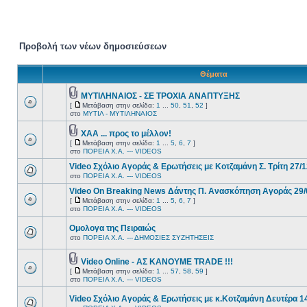
Προβολή των νέων δημοσιεύσεων
Θέματα
ΜΥΤΙΛΗΝΑΙΟΣ - ΣΕ ΤΡΟΧΙΑ ΑΝΑΠΤΥΞΗΣ
[
Μετάβαση στην σελίδα:
1
...
50
,
51
,
52
]
στο
ΜΥΤΙΛ - ΜΥΤΙΛΗΝΑΙΟΣ
ΧΑΑ ... προς το μέλλον!
[
Μετάβαση στην σελίδα:
1
...
5
,
6
,
7
]
στο
ΠΟΡΕΙΑ Χ.Α. --- VIDEOS
Video Σχόλιο Αγοράς & Ερωτήσεις με Κοτζαμάνη Σ. Τρίτη 27/
στο
ΠΟΡΕΙΑ Χ.Α. --- VIDEOS
Video On Breaking News Δάντης Π. Ανασκόπηση Αγοράς 29/
[
Μετάβαση στην σελίδα:
1
...
5
,
6
,
7
]
στο
ΠΟΡΕΙΑ Χ.Α. --- VIDEOS
Oμολογα της Πειραιώς
στο
ΠΟΡΕΙΑ Χ.Α. --- ΔΗΜΟΣΙΕΣ ΣΥΖΗΤΗΣΕΙΣ
Video Online - ΑΣ ΚΑΝΟΥΜΕ TRADE !!!
[
Μετάβαση στην σελίδα:
1
...
57
,
58
,
59
]
στο
ΠΟΡΕΙΑ Χ.Α. --- VIDEOS
Video Σχόλιο Αγοράς & Ερωτήσεις με κ.Κοτζαμάνη Δευτέρα 1