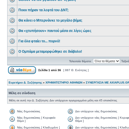
Ποιοι πήραν τα λεφτά του ΔΝΤ;
Θα κάνει ο Μπερνάνκε το μεγάλο βήμα;
Θα «χτυπήσουν» παντού μέσα σε λίγες ώρες
Για όλα φταίει το... πορνό!
Ο Ομπάμα μεταμορφώθηκε σε διάβολο!
Τελευταία θέματα:
Ταξιν
Σελίδα
1
από
36
[ 887 Θ. Ενότητες ]
Ευρετήριο Δ. Συζήτησης
»
ΧΡΗΜΑΤΙΣΤΗΡΙΟ ΑΘΗΝΩΝ
»
ΣΥΝΕΡΓΑΣΙΑ ΜΕ AXIAPLUS.G
Μέλη σε σύνδεση
Μέλη σε αυτή την Δ. Συζήτηση: Δεν υπάρχουν εγγεγραμμένα μέλη και 45 επισκέπτες
Νέες δημοσιεύσεις
Δεν υπάρχουν νέες δημοσιεύσεις
Νέες δημοσιεύσεις [ Κορυφαίο
Δεν υπάρχουν νέες δημοσιεύσεις [ Κορυφ
Θέμα ]
Θέμα ]
Νέες δημοσιεύσεις [ Κλειδωμένο ]
Δεν υπάρχουν νέες δημοσιεύσεις [ Κλειδω