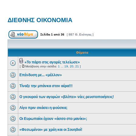
ΔΙΕΘΝΗΣ ΟΙΚΟΝΟΜΙΑ
Σελίδα
1
από
36
[ 887 Θ. Ενότητες ]
Θέματα
«Το πάρτι στις αγορές τελείωσε»
[
Μετάβαση στην σελίδα:
1
...
19
,
20
,
21
]
Επένδυση με... «μέλλον»
Τίναξε την μπάνκα στον αέρα!!!
O γκουρού των αγορών «βλέπει» νέες ρευστοποιήσεις!
Λίγο πριν σκάσει η φούσκα;
Οι Ευρωπαίοι έχουν «άσσο στο μανίκι»;
«Φεσωμένοι» με χρέη και οι Σουηδοί!