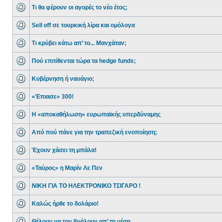
Τι θα φέρουν οι αγορές το νέο έτος;
Sell off σε τουρκική λίρα και ομόλογα
Τι κρύβει κάτω απ’ το... Μανχάταν;
Πού επιτίθενται τώρα τα hedge funds;
Κυβέρνηση ή ναυάγιο;
«Έπιασε» 300!
Η «αποκαθήλωση» ευρωπαϊκής υπερδύναμης
Από πού πάνε για την τραπεζική ενοποίηση;
Έχουν χάσει τη μπάλα!
«Ταύρος» η Μαρίν Λε Πεν
NIKH ΓΙΑ ΤΟ ΗΛΕΚΤΡΟΝΙΚΟ ΤΣΙΓΑΡΟ !
Καλώς ήρθε το δολάριο!
Θέλουν να τον βγάλουν απ’ τη μέση