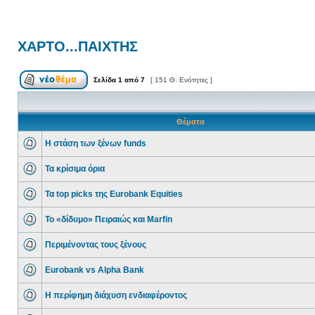
ΧΑΡΤΟ...ΠΑΙΧΤΗΣ
Σελίδα
1
από
7
[ 151 Θ. Ενότητες ]
Θέματα
Η στάση των ξένων funds
Τα κρίσιμα όρια
Τα top picks της Eurobank Equities
Το «δίδυμο» Πειραιώς και Marfin
Περιμένοντας τους ξένους
Eurobank vs Alpha Bank
Η περίφημη διάχυση ενδιαφέροντος