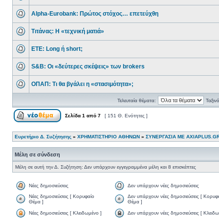
Alpha-Eurobank: Πρώτος στόχος… επετεύχθη
Τιτάνας: Η «τεχνική ματιά»
ΕΤΕ: Long ή short;
S&B: Οι «δεύτερες σκέψεις» των brokers
ΟΠΑΠ: Τι θα βγάλει η «στασιμότητα»;
Τελευταία θέματα:
Ταξιν
Σελίδα
1
από
7
[ 151 Θ. Ενότητες ]
Ευρετήριο Δ. Συζήτησης
»
ΧΡΗΜΑΤΙΣΤΗΡΙΟ ΑΘΗΝΩΝ
»
ΣΥΝΕΡΓΑΣΙΑ ΜΕ AXIAPLUS.G
Μέλη σε σύνδεση
Μέλη σε αυτή την Δ. Συζήτηση: Δεν υπάρχουν εγγεγραμμένα μέλη και 8 επισκέπτες
Νέες δημοσιεύσεις
Δεν υπάρχουν νέες δημοσιεύσεις
Νέες δημοσιεύσεις [ Κορυφαίο
Δεν υπάρχουν νέες δημοσιεύσεις [ Κορυφ
Θέμα ]
Θέμα ]
Νέες δημοσιεύσεις [ Κλειδωμένο ]
Δεν υπάρχουν νέες δημοσιεύσεις [ Κλειδω