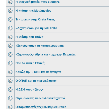
Η «τεχνική ματιά» στον «20άρη»
Η «τάση» της Μυτιληναίος
Τι «τρέχει» στην Creta Farm;
«Διχασμένοι» για τη Folli Follie
Η «τάση» του Τιτάνα
«Ξεκούνησαν» τα κατασκευαστικά;
«Σηματωρός» Alpha και «τεχνική» Πειραιώς
Που θα πάει η Εθνική;
Καλώς την… UBS και ας άργησε!
Ο ΟΠΑΠ και τα «τεχνικά όρια»
Η ΔΕΗ και ο «ξένος»
Περιμένοντας τα εναλλακτικά χαρτιά…
Οι top επιλογές της Εθνική Securities