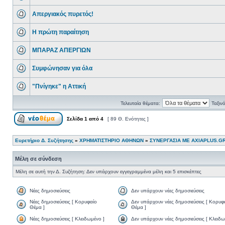
Απεργιακός πυρετός!
Η πρώτη παραίτηση
ΜΠΑΡΑΖ ΑΠΕΡΓΙΩΝ
Συμφώνησαν για όλα
"Πνίγηκε" η Αττική
Τελευταία θέματα:
Ταξιν
Σελίδα
1
από
4
[ 89 Θ. Ενότητες ]
Ευρετήριο Δ. Συζήτησης
»
ΧΡΗΜΑΤΙΣΤΗΡΙΟ ΑΘΗΝΩΝ
»
ΣΥΝΕΡΓΑΣΙΑ ΜΕ AXIAPLUS.G
Μέλη σε σύνδεση
Μέλη σε αυτή την Δ. Συζήτηση: Δεν υπάρχουν εγγεγραμμένα μέλη και 5 επισκέπτες
Νέες δημοσιεύσεις
Δεν υπάρχουν νέες δημοσιεύσεις
Νέες δημοσιεύσεις [ Κορυφαίο
Δεν υπάρχουν νέες δημοσιεύσεις [ Κορυφ
Θέμα ]
Θέμα ]
Νέες δημοσιεύσεις [ Κλειδωμένο ]
Δεν υπάρχουν νέες δημοσιεύσεις [ Κλειδω