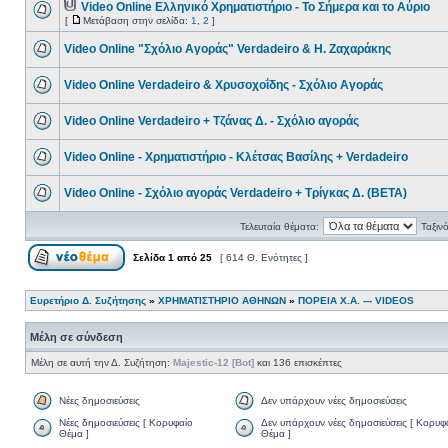
Video Online Ελληνικό Χρηματιστήριο - Το Σήμερα και το Αύριο
[
Μετάβαση στην σελίδα:
1
,
2
]
Video Online "Σχόλιο Αγοράς" Verdadeiro & H. Ζαχαράκης
Video Online Verdadeiro & Χρυσοχοΐδης - Σχόλιο Αγοράς
Video Online Verdadeiro + Τζάνας Δ. - Σχόλιο αγοράς
Video Online - Χρηματιστήριo - Κλέτσας Βασίλης + Verdadeiro
Video Online - Σχόλιο αγοράς Verdadeiro + Τρίγκας Δ. (BETA)
Τελευταία θέματα:
Ταξιν
Σελίδα
1
από
25
[ 614 Θ. Ενότητες ]
Ευρετήριο Δ. Συζήτησης
»
ΧΡΗΜΑΤΙΣΤΗΡΙΟ ΑΘΗΝΩΝ
»
ΠΟΡΕΙΑ Χ.Α. --- VIDEOS
Μέλη σε σύνδεση
Μέλη σε αυτή την Δ. Συζήτηση:
Majestic-12 [Bot]
και 136 επισκέπτες
Νέες δημοσιεύσεις
Δεν υπάρχουν νέες δημοσιεύσεις
Νέες δημοσιεύσεις [ Κορυφαίο
Δεν υπάρχουν νέες δημοσιεύσεις [ Κορυφ
Θέμα ]
Θέμα ]