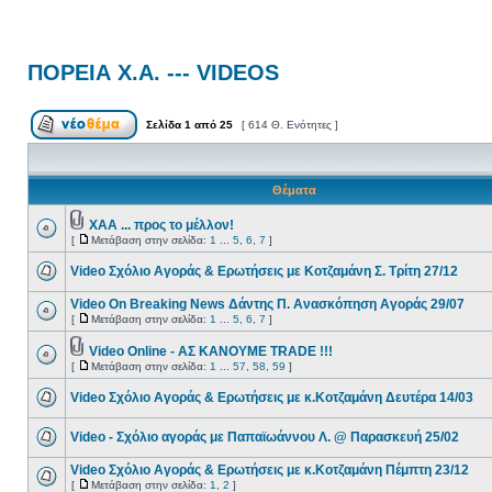
ΠΟΡΕΙΑ Χ.Α. --- VIDEOS
Σελίδα
1
από
25
[ 614 Θ. Ενότητες ]
Θέματα
ΧΑΑ ... προς το μέλλον!
[
Μετάβαση στην σελίδα:
1
...
5
,
6
,
7
]
Video Σχόλιο Αγοράς & Ερωτήσεις με Κοτζαμάνη Σ. Τρίτη 27/12
Video On Breaking News Δάντης Π. Ανασκόπηση Αγοράς 29/07
[
Μετάβαση στην σελίδα:
1
...
5
,
6
,
7
]
Video Online - ΑΣ ΚΑΝΟΥΜΕ TRADE !!!
[
Μετάβαση στην σελίδα:
1
...
57
,
58
,
59
]
Video Σχόλιο Αγοράς & Ερωτήσεις με κ.Κοτζαμάνη Δευτέρα 14/03
Video - Σχόλιο αγοράς με Παπαϊωάννου Λ. @ Παρασκευή 25/02
Video Σχόλιο Αγοράς & Ερωτήσεις με κ.Κοτζαμάνη Πέμπτη 23/12
[
Μετάβαση στην σελίδα:
1
,
2
]