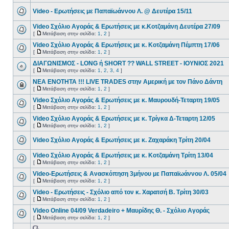
Video - Ερωτήσεις με Παπαϊωάννου Λ. @ Δευτέρα 15/11
Video Σχόλιο Αγοράς & Ερωτήσεις με κ.Κοτζαμάνη Δευτέρα 27/09
[
Μετάβαση στην σελίδα:
1
,
2
]
Video Σχόλιο Αγοράς & Ερωτήσεις με κ. Κοτζαμάνη Πέμπτη 17/06
[
Μετάβαση στην σελίδα:
1
,
2
]
ΔΙΑΓΩΝΙΣΜΟΣ - LONG ή SHORT ?? WALL STREET - ΙΟΥΝΙΟΣ 2021
[
Μετάβαση στην σελίδα:
1
,
2
,
3
,
4
]
ΝΕΑ ΕΝΟΤΗΤΑ !!! LIVE TRADES στην Αμερική με τον Πάνο Δάντη
[
Μετάβαση στην σελίδα:
1
,
2
]
Video Σχόλιο Αγοράς & Ερωτήσεις με κ. Μαυρουδή-Τεταρτη 19/05
[
Μετάβαση στην σελίδα:
1
,
2
]
Video Σχόλιο Αγοράς & Ερωτήσεις με κ. Τρίγκα Δ-Τεταρτη 12/05
[
Μετάβαση στην σελίδα:
1
,
2
]
Video Σχόλιο Αγοράς & Ερωτήσεις με κ. Ζαχαράκη Τρίτη 20/04
Video Σχόλιο Αγοράς & Ερωτήσεις με κ. Κοτζαμάνη Τρίτη 13/04
[
Μετάβαση στην σελίδα:
1
,
2
]
Video-Ερωτήσεις & Ανασκόπηση 3μήνου με Παπαϊωάννου Λ. 05/04
[
Μετάβαση στην σελίδα:
1
,
2
]
Video - Ερωτήσεις - Σχόλιο από τον κ. Χαρατσή Β. Τρίτη 30/03
[
Μετάβαση στην σελίδα:
1
,
2
]
Video Online 04/09 Verdadeiro + Μαυρίδης Θ. - Σχόλιο Αγοράς
[
Μετάβαση στην σελίδα:
1
,
2
]