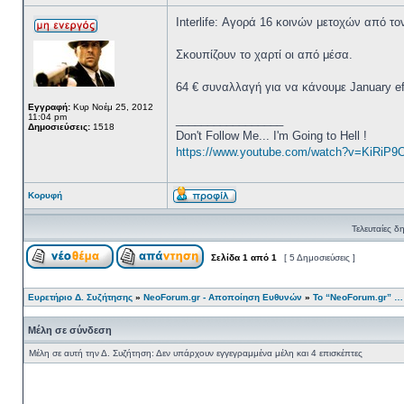
Ιnterlife: Αγορά 16 κοινών μετοχών από τ
Σκουπίζουν το χαρτί οι από μέσα.
64 € συναλλαγή για να κάνουμε January ef
Εγγραφή:
Κυρ Νοέμ 25, 2012
11:04 pm
_________________
Δημοσιεύσεις:
1518
Don't Follow Me... I'm Going to Hell !
https://www.youtube.com/watch?v=KiRiP9
Κορυφή
Τελευταίες δ
Σελίδα
1
από
1
[ 5 Δημοσιεύσεις ]
Ευρετήριο Δ. Συζήτησης
»
NeoForum.gr - Αποποίηση Ευθυνών
»
Το “NeoForum.gr” …
Μέλη σε σύνδεση
Μέλη σε αυτή την Δ. Συζήτηση: Δεν υπάρχουν εγγεγραμμένα μέλη και 4 επισκέπτες