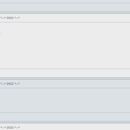
 *—* 2022 *—*
.
 *—* 2022 *—*
 *—* 2022 *—*