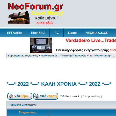
ΕΡΓΑΛΕΙΑ
ΕΙΔΗΣΕΙΣ
T.V.
Radio
NEOBLOGS.GR
Ευρετήριο Δ. Συζήτησης
»
NeoForum.gr - Αποποίηση Ευθυνών
»
Το “NeoForum.gr” …
*—* 2022 *—* ΚΑΛΗ ΧΡΟΝΙΑ *—* 2022 *—*
Σελίδα
1
από
1
[ 5 Δημοσιεύσεις ]
Προβολή Εκτύπωσης
Συγγραφέας