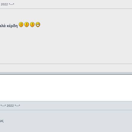
 2022 *—*
καλά κέρδη
 *—* 2022 *—*
υς