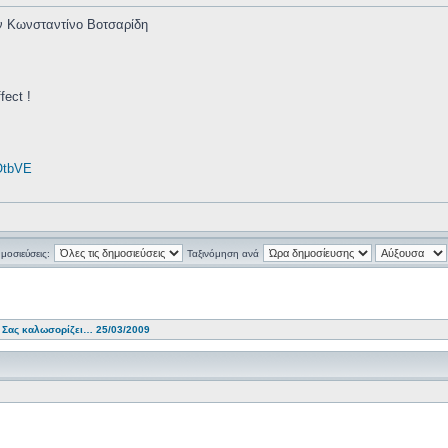
ον Κωνσταντίνο Βοτσαρίδη
fect !
OtbVE
ημοσιεύσεις:
Ταξινόμηση ανά
 Σας καλωσορίζει… 25/03/2009