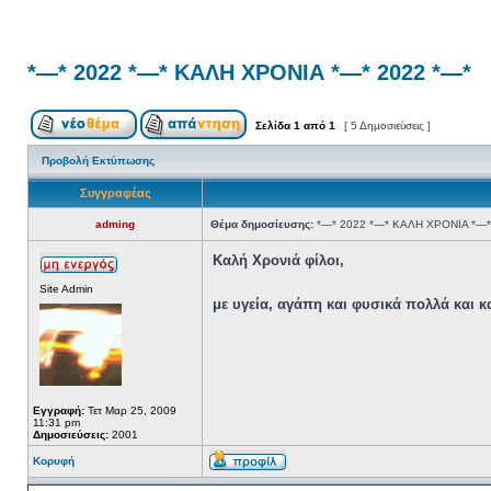
*—* 2022 *—* ΚΑΛΗ ΧΡΟΝΙΑ *—* 2022 *—*
Σελίδα
1
από
1
[ 5 Δημοσιεύσεις ]
Προβολή Εκτύπωσης
Συγγραφέας
adming
Θέμα δημοσίευσης:
*—* 2022 *—* ΚΑΛΗ ΧΡΟΝΙΑ *—*
Καλή Χρονιά φίλοι,
Site Admin
με υγεία, αγάπη και φυσικά πολλά και 
Εγγραφή:
Τετ Μαρ 25, 2009
11:31 pm
Δημοσιεύσεις:
2001
Κορυφή