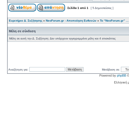
Σελίδα
1
από
1
[ 5 Δημοσιεύσεις ]
Ευρετήριο Δ. Συζήτησης
»
NeoForum.gr - Αποποίηση Ευθυνών
»
Το “NeoForum.gr” …
Μέλη σε σύνδεση
Μέλη σε αυτή την Δ. Συζήτηση: Δεν υπάρχουν εγγεγραμμένα μέλη και 4 επισκέπτες
Αναζήτηση για:
Μετάβαση σε:
Powered by
phpBB
©
Ελληνική 