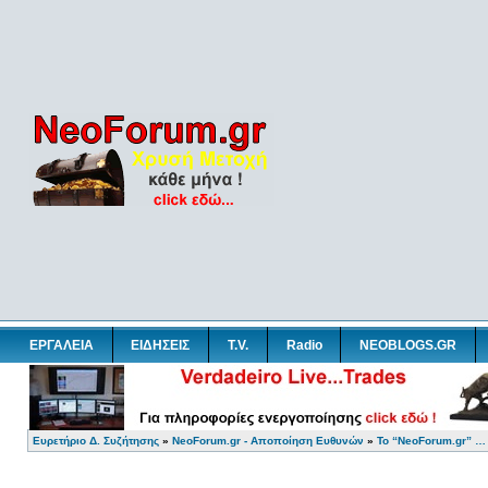
ΕΡΓΑΛΕΙΑ
ΕΙΔΗΣΕΙΣ
T.V.
Radio
NEOBLOGS.GR
Ευρετήριο Δ. Συζήτησης
»
NeoForum.gr - Αποποίηση Ευθυνών
»
Το “NeoForum.gr” …