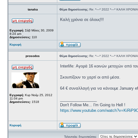
tanaka
Θέμα δημοσίευσης:
Re: *—* 2022 *—* ΚΑΛΗ ΧΡΟΝΙΑ
Καλή χρόνια σε όλους!!!
Εγγραφή:
Σάβ Μάιος 30, 2009
8:24 am
Δημοσιεύσεις:
110
Κορυφή
prosodos
Θέμα δημοσίευσης:
Re: *—* 2022 *—* ΚΑΛΗ ΧΡΟΝΙΑ
Ιnterlife: Αγορά 16 κοινών μετοχών από τ
Σκουπίζουν το χαρτί οι από μέσα.
64 € συναλλαγή για να κάνουμε January ef
Εγγραφή:
Κυρ Νοέμ 25, 2012
11:04 pm
_________________
Δημοσιεύσεις:
1518
Don't Follow Me... I'm Going to Hell !
https://www.youtube.com/watch?v=KiRiP9
Κορυφή
Τελευταίες δημοσιεύσεις: