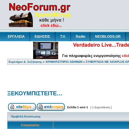
ΕΡΓΑΛΕΙΑ
ΕΙΔΗΣΕΙΣ
T.V.
Radio
NEOBLOGS.GR
Ευρετήριο Δ. Συζήτησης
»
ΧΡΗΜΑΤΙΣΤΗΡΙΟ ΑΘΗΝΩΝ
»
ΣΥΝΕΡΓΑΣΙΑ ΜΕ AXIAPLUS.G
ΞΕΚΟΥΜΠΙΣΤΕΙΤΕ…
Σελίδα
1
από
1
[ 1 Δημοσίευση ]
Προβολή Εκτύπωσης
Συγγραφέας