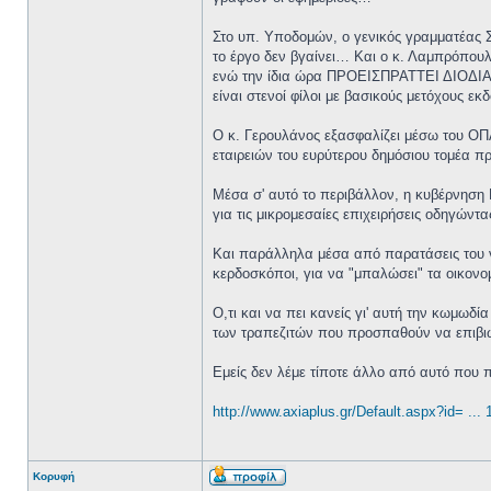
Στο υπ. Υποδομών, ο γενικός γραμματέας Σ
το έργο δεν βγαίνει… Και ο κ. Λαμπρόπουλ
ενώ την ίδια ώρα ΠΡΟΕΙΣΠΡΑΤΤΕΙ ΔΙΟΔΙΑ στ
είναι στενοί φίλοι με βασικούς μετόχους εκ
Ο κ. Γερουλάνος εξασφαλίζει μέσω του ΟΠ
εταιρειών του ευρύτερου δημόσιου τομέα π
Μέσα σ' αυτό το περιβάλλον, η κυβέρνησ
για τις μικρομεσαίες επιχειρήσεις οδηγώντα
Και παράλληλα μέσα από παρατάσεις του νό
κερδοσκόποι, για να "μπαλώσει" τα οικονο
Ο,τι και να πει κανείς γι' αυτή την κωμωδί
των τραπεζιτών που προσπαθούν να επιβιώ
Εμείς δεν λέμε τίποτε άλλο από αυτό που
http://www.axiaplus.gr/Default.aspx?id= ...
Κορυφή