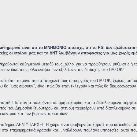
αθημερινά είναι ότι το ΜΝΗΜΟΝΙΟ απέτυχε, ότι το PSI δεν εξελίσσεται
τείες οι εταίροι μας και το ΔΝΤ λαμβάνουν αποφάσεις για μας χωρίς 
υγκρούονται καθημερινά μεταξύ τους, άλλοι για να προωθήσουν ρυθμίσεις ή 
ι τον δικό τους ρόλο ενόψει των εξελίξεων της διαδοχής στο ΠΑΣΟΚ!
 ώρα τούτη, το μόνο που απασχολεί τους υπουργούς του ΠΑΣΟΚ, ξέρετε, αυτ
ου θα "μας σώσουν", είναι πώς θα επανεκλεγούν και πώς θα διαμορφώσουν 
ι πάρτι!!! Τα πάντα πωλούνται σε τιμή ευκαιρίας και τα διαπλεκόμενα συμφέρ
ιστές" του Δημοσίου (ευρύτερου και στενού) περιφέρουν από διαπλεκόμενο σ
υ κέντρου και των βορείων προαστίων!
αδήμου ΔΕΝ ΥΠΑΡΧΕΙ. Η χώρα είναι ακυβέρνητο καράβι που κατευθύνεται στ
νε στα επιχειρηματικά γραφεία και… ντιλάρουν, πουλάνε υπηρεσίες, αυτά πο