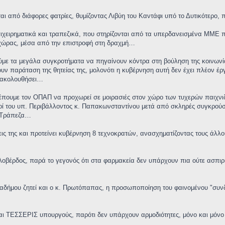
ι από διάφορες φατρίες, θυμίζοντας Λιβύη του Καντάφι υπό το Δυτικότερο,
ιχειρηματικά και τραπεζικά, που στηρίζονται από τα υπερδανεισμένα ΜΜΕ 
χώρας, μέσα από την επιστροφή στη δραχμή…
ε τα μεγάλα συγκροτήματα να πηγαίνουν κόντρα στη βούληση της κοινωνίας
υν παράταση της θητείας της, μολονότι η κυβέρνηση αυτή δεν έχει πλέον 
πακολουθήσει…
βλέπουμε τον ΟΠΑΠ να προχωρεί σε μοιρασιές στον χώρο των τυχερών παιχνι
ί του υπ. Περιβάλλοντος κ. Παπακωνσταντίνου μετά από σκληρές συγκρούσε
ή Τράπεζα…
ις της και προτείνει κυβέρνηση 8 τεχνοκρατών, ανασχηματίζοντας τους άλλου
Λοβέρδος, παρά το γεγονός ότι στα φαρμακεία δεν υπάρχουν πια ούτε ασπιρίν
αδήμου ζητεί και ο κ. Πρωτόπαπας, η προσωποποίηση του φαινομένου "συνδ
αι ΤΕΣΣΕΡΙΣ υπουργούς, παρότι δεν υπάρχουν αρμοδιότητες, μόνο και μόνο 