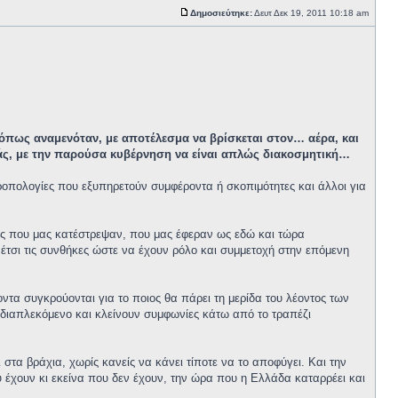
Δημοσιεύτηκε:
Δευτ Δεκ 19, 2011 10:18 am
 όπως αναμενόταν, με αποτέλεσμα να βρίσκεται στον… αέρα, και
εμάς, με την παρούσα κυβέρνηση να είναι απλώς διακοσμητική…
τροπολογίες που εξυπηρετούν συμφέροντα ή σκοπιμότητες και άλλοι για
ούς που μας κατέστρεψαν, που μας έφεραν ως εδώ και τώρα
έτσι τις συνθήκες ώστε να έχουν ρόλο και συμμετοχή στην επόμενη
οντα συγκρούονται για το ποιος θα πάρει τη μερίδα του λέοντος των
ε διαπλεκόμενο και κλείνουν συμφωνίες κάτω από το τραπέζι
α βράχια, χωρίς κανείς να κάνει τίποτε να το αποφύγει. Και την
υ έχουν κι εκείνα που δεν έχουν, την ώρα που η Ελλάδα καταρρέει και