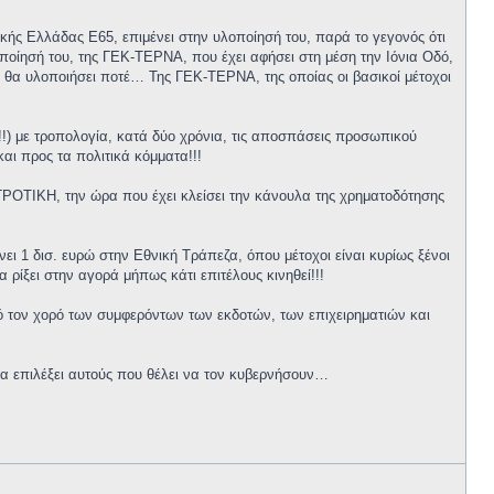
ής Ελλάδας Ε65, επιμένει στην υλοποίησή του, παρά το γεγονός ότι
οποίησή του, της ΓΕΚ-ΤΕΡΝΑ, που έχει αφήσει στη μέση την Ιόνια Οδό,
 θα υλοποιήσει ποτέ… Της ΓΕΚ-ΤΕΡΝΑ, της οποίας οι βασικοί μέτοχοι
!) με τροπολογία, κατά δύο χρόνια, τις αποσπάσεις προσωπικού
αι προς τα πολιτικά κόμματα!!!
ΤΙΚΗ, την ώρα που έχει κλείσει την κάνουλα της χρηματοδότησης
ι 1 δισ. ευρώ στην Εθνική Τράπεζα, όπου μέτοχοι είναι κυρίως ξένοι
ρίξει στην αγορά μήπως κάτι επιτέλους κινηθεί!!!
αυτό τον χορό των συμφερόντων των εκδοτών, των επιχειρηματιών και
α επιλέξει αυτούς που θέλει να τον κυβερνήσουν…