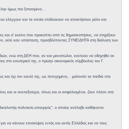
 πλην όμως πιο ξιπασμένο…
που ελέγχουν και τα οποία επιδιώκουν να αποκτήσουν ρόλο και
 και σ' εκείνο που προκύπτει από τις δημοσκοπήσεις, να στηρίζουν
έργο, ούτε καν υπόσταση, προσβλέποντας ΣΥΝΕΙΔΗΤΑ στη διάλυση των
διών, ενώ στη ΔΕΗ που, αν και μονοπώλιο, κοντεύει να οδηγηθεί σε
ις στο εσωτερικό της, ο πρώην οικονομικός σύμβουλος του Γ.
ς και όχι τον εαυτό της, ως πετυχημένη… μολονότι τα παιδιά στα
ες και οι συνταξιούχοι, όπως και οι ασφαλισμένοι, ζουν πλέον στα
ικαλιστής-πολιτικός-υπουργός", ο οποίος ανέλαβε καθήκοντα
για να κάνουν επισκέψεις εντός και εκτός Ελλάδας και να τους