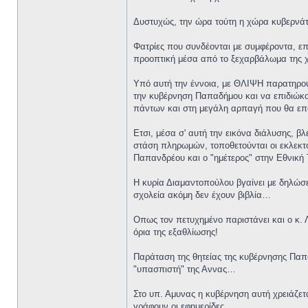
Δυστυχώς, την ώρα τούτη η χώρα κυβερνάτα
Φατρίες που συνδέονται με συμφέροντα, επ
προοπτική μέσα από το ξεχαρβάλωμα της 
Υπό αυτή την έννοια, με ΘΛΙΨΗ παρατηρούμ
την κυβέρνηση Παπαδήμου και να επιδιώκο
πάντων και στη μεγάλη αρπαγή που θα ε
Ετσι, μέσα σ' αυτή την εικόνα διάλυσης, 
στάση πληρωμών, τοποθετούνται οι εκλεκτο
Παπανδρέου και ο "ημέτερος" στην Εθνικ
Η κυρία Διαμαντοπούλου βγαίνει με δηλώσε
σχολεία ακόμη δεν έχουν βιβλία…
Οπως τον πετυχημένο παριστάνει και ο κ. 
όρια της εξαθλίωσης!
Παράταση της θητείας της κυβέρνησης Παπ
"υπασπιστή" της Αννας…
Στο υπ. Αμυνας η κυβέρνηση αυτή χρειάζετ
γράφουν οι εφημερίδες…