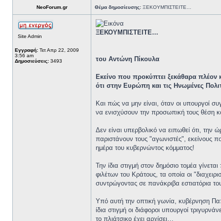
NeoForum.gr
Θέμα δημοσίευσης:
ΞΕΚΟΥΜΠΙΣΤΕΙΤΕ…
ΞΕΚΟΥΜΠΙΣΤΕΙΤΕ…
Site Admin
Εγγραφή:
Τετ Απρ 22, 2009
3:56 am
του Αντώνη Πίκουλα
Δημοσιεύσεις:
3493
Εκείνο που προκύπτει ξεκάθαρα πλέον κ
ότι στην Ευρώπη και τις Ηνωμένες Πολι
Και πώς να μην είναι, όταν οι υπουργοί σ
να ενισχύσουν την προσωπική τους θέση κα
Δεν είναι υπερβολικό να ειπωθεί ότι, την
παριστάνουν τους "αγωνιστές", εκείνους π
ημέρα του κυβερνώντος κόμματος!
Την ίδια στιγμή στον δημόσιο τομέα γίνετα
φιλέτων του Κράτους, τα οποία οι "διαχειρ
συντρώγοντας σε πανάκριβα εστιατόρια το
Υπό αυτή την οπτική γωνία, κυβέρνηση Παπ
ίδια στιγμή οι διάφοροι υπουργοί τριγυρνά
το πλιάτσικο έχει αρχίσει…