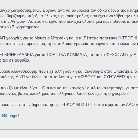
υγχρηματοδοτούμενων Εργων, αντί να ακυρώσει τον οδικό άξονα της κεντρικ
ος, θυμίζουμε, υπήρξε στέλεχος της κοινοπραξίας που έχει αναλάβει την υλ
ην Αθηνών - Λαμίας για έργο που δεν έχει υλοποιήσει και πιθανότατα δεν
δοτικού Συγκροτήματος.
ΑΠ χορηγίες για το Μουσείο Μπενάκη και ο κ. Ρέππας παρέτεινε (ΝΤΡΟΠΗ!!
ρος τον στενό πυρήνα του, προς πολιτικά γραφεία υπουργών και βουλευτών κ
η ΕΓΚΡΙΝΕΙ ΔΑΝΕΙΑ για τα ΠΟΛΙΤΙΚΑ ΚΟΜΜΑΤΑ, τα οποία ΦΕΣΩΣΑΝ την ΑΓΡΟ
ς τες σε ασφυξία.
μου Αλογοσκούφη, που είχε άλλη λογική και φιλοσοφία όταν ψηφίστηκε, δίνε
μικά της, ΑΝΤΙ να δώσει αυτά τα λεφτά για ΜΙΣΘΟΥΣ και ΣΥΝΤΑΞΕΙΣ ή να τα 
α που ζούμε είναι λίγο… Ο,τι και να πει κανείς γι' αυτό το καλαμπούρι, γι' 
σουν εις βάρος ολόκληρου του ελληνικού λαού, δεν έχει προηγούμενο!
 προκύπτει από τις δημοσκοπήσεις: ΞΕΚΟΥΜΠΙΣΤΕΙΤΕ και αφήστε τον ΛΑΟ ν
 108&lang=1