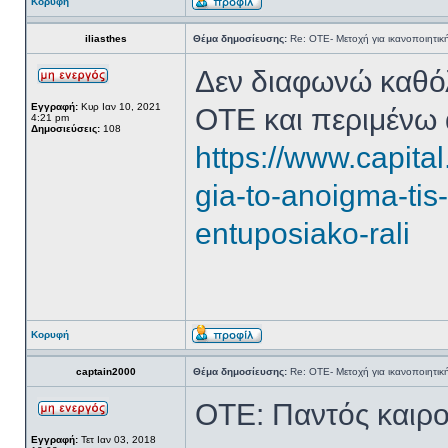
Κορυφή
iliasthes
Θέμα δημοσίευσης:
Re: ΟΤΕ- Μετοχή για ικανοποιητικ
Δεν διαφωνώ καθόλο
Εγγραφή:
Κυρ Ιαν 10, 2021
ΟΤΕ και περιμένω
4:21 pm
Δημοσιεύσεις:
108
https://www.capital
gia-to-anoigma-tis
entuposiako-rali
Κορυφή
captain2000
Θέμα δημοσίευσης:
Re: ΟΤΕ- Μετοχή για ικανοποιητικ
OTE: Παντός καιρο
Εγγραφή:
Τετ Ιαν 03, 2018