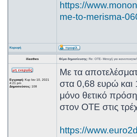
https://www.monone
me-to-merisma-06
Κορυφή
iliasthes
Θέμα δημοσίευσης:
Re: ΟΤΕ- Μετοχή για ικανοποιητικ
Με τα αποτελέσματ
Εγγραφή:
Κυρ Ιαν 10, 2021
στα 0,68 ευρώ και 
4:21 pm
Δημοσιεύσεις:
108
μόνο θετικό πρόση
στον ΟΤΕ στις τρέχ
https://www.euro2d