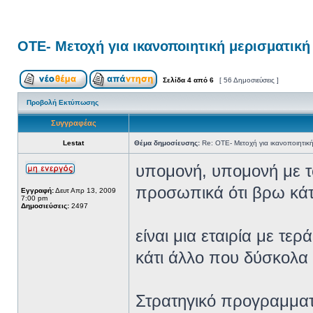
ΟΤΕ- Μετοχή για ικανοποιητική μερισματικ
Σελίδα
4
από
6
[ 56 Δημοσιεύσεις ]
Προβολή Εκτύπωσης
Συγγραφέας
Lestat
Θέμα δημοσίευσης:
Re: ΟΤΕ- Μετοχή για ικανοποιητικ
υπομονή, υπομονή με τ
προσωπικά ότι βρω κάτ
Εγγραφή:
Δευτ Απρ 13, 2009
7:00 pm
Δημοσιεύσεις:
2497
είναι μια εταιρία με τε
κάτι άλλο που δύσκολα β
Στρατηγικό προγραμματ