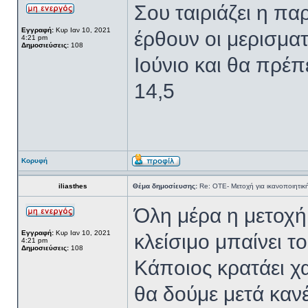
Σου ταιριάζει η πα
Εγγραφή:
Κυρ Ιαν 10, 2021
έρθουν οι μερισμα
4:21 pm
Δημοσιεύσεις:
108
Ιούνιο και θα πρέ
14,5
Κορυφή
iliasthes
Θέμα δημοσίευσης:
Re: ΟΤΕ- Μετοχή για ικανοποιητικ
Όλη μέρα η μετοχή 
Εγγραφή:
Κυρ Ιαν 10, 2021
κλείσιμο μπαίνει τ
4:21 pm
Δημοσιεύσεις:
108
Κάποιος κρατάει χα
θα δούμε μετά καν