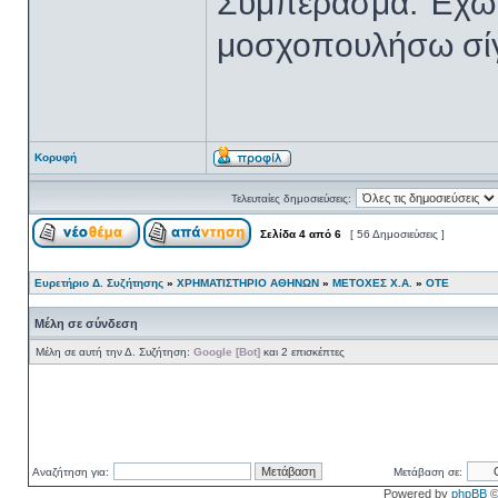
Συμπέρασμα: Έχω 
μοσχοπουλήσω σί
Κορυφή
Τελευταίες δημοσιεύσεις:
Σελίδα
4
από
6
[ 56 Δημοσιεύσεις ]
Ευρετήριο Δ. Συζήτησης
»
ΧΡΗΜΑΤΙΣΤΗΡΙΟ ΑΘΗΝΩΝ
»
ΜΕΤΟΧΕΣ Χ.Α.
»
ΟΤΕ
Μέλη σε σύνδεση
Μέλη σε αυτή την Δ. Συζήτηση:
Google [Bot]
και 2 επισκέπτες
Αναζήτηση για:
Μετάβαση σε:
Powered by
phpBB
©