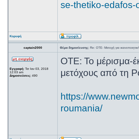
se-thetiko-edafos-
Κορυφή
captain2000
Θέμα δημοσίευσης:
Re: ΟΤΕ- Μετοχή για ικανοποιητικ
ΟΤΕ: Το μέρισμα-έ
Εγγραφή:
Τετ Ιαν 03, 2018
μετόχους από τη Ρ
12:03 am
Δημοσιεύσεις:
490
https://www.newmon
roumania/