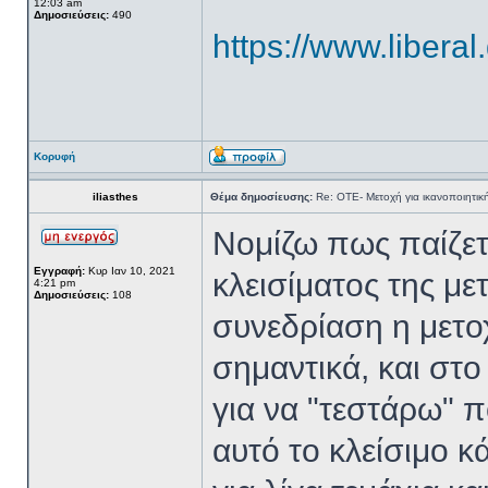
12:03 am
Δημοσιεύσεις:
490
https://www.liberal
Κορυφή
iliasthes
Θέμα δημοσίευσης:
Re: ΟΤΕ- Μετοχή για ικανοποιητικ
Νομίζω πως παίζετα
Εγγραφή:
Κυρ Ιαν 10, 2021
κλεισίματος της με
4:21 pm
Δημοσιεύσεις:
108
συνεδρίαση η μετοχ
σημαντικά, και στο
για να "τεστάρω" 
αυτό το κλείσιμο 