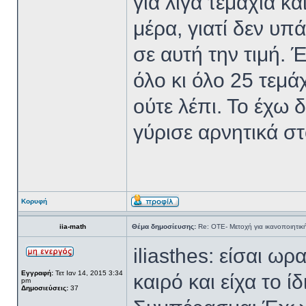
για λίγα τεμάχια κα
μέρα, γιατί δεν υπ
σε αυτή την τιμή.
όλο κι όλο 25 τεμά
ούτε λέπι. Το έχω 
γύρισε αρνητικά στ
Κορυφή
iia-math
Θέμα δημοσίευσης:
Re: ΟΤΕ- Μετοχή για ικανοποιητικ
iliasthes: είσαι ωρ
Εγγραφή:
Τετ Ιαν 14, 2015 3:34
καιρό και είχα το ί
pm
Δημοσιεύσεις:
37