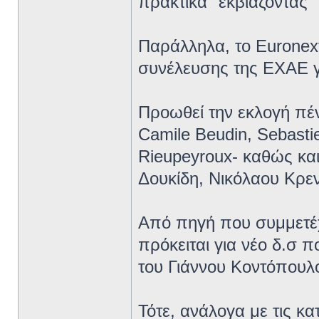
πρακτικά "εκβιάζοντας"
Παράλληλα, το Euronex
συνέλευσης της ΕΧΑΕ γι
Προωθεί την εκλογή πέν
Camile Beudin, Sebastie
Rieupeyroux- καθώς κα
Δουκίδη, Νικόλαου Κρε
Από πηγή που συμμετέχε
πρόκειται για νέο δ.σ π
του Γιάννου Κοντόπουλο
Τότε, ανάλογα με τις κα