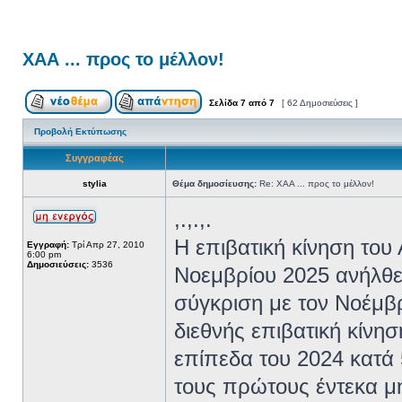
ΧΑΑ ... προς το μέλλον!
Σελίδα
7
από
7
[ 62 Δημοσιεύσεις ]
Προβολή Εκτύπωσης
Συγγραφέας
stylia
Θέμα δημοσίευσης:
Re: ΧΑΑ ... προς το μέλλον!
,.,.,.
Η επιβατική κίνηση του
Εγγραφή:
Τρί Απρ 27, 2010
6:00 pm
Δημοσιεύσεις:
3536
Νοεμβρίου 2025 ανήλθε 
σύγκριση με τον Νοέμβρ
διεθνής επιβατική κίνη
επίπεδα του 2024 κατά 
τους πρώτους έντεκα μή