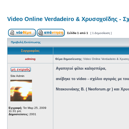
Video Online Verdadeiro & Χρυσοχοΐδης - Σ
Σελίδα
1
από
1
[ 1 Δημοσίευση ]
Προβολή Εκτύπωσης
Συγγραφέας
adming
Θέμα δημοσίευσης:
Video Online Verdadeiro & Χρυσοχ
Αγαπητοί φίλοι καλησπέρα,
Site Admin
ανέβηκε το video - σχόλιο αγοράς με του
Ντακουνάκης Β. ( Neoforum.gr ) και Χρ
Εγγραφή:
Τετ Μαρ 25, 2009
11:31 pm
Δημοσιεύσεις:
2001