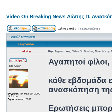
Video On Breaking News Δάντης Π. Ανασκό
Σελίδα
1
από
7
[ 62 Δημοσιεύσεις ]
Προβολή Εκτύπωσης
Συγγραφέας
adming
Θέμα δημοσίευσης:
Video On Breaking News Δάντης 
Αγαπητοί φίλοι,
Site Admin
κάθε εβδομάδα ε
ανασκόπηση της
Εγγραφή:
Τετ Μαρ 25, 2009
11:31 pm
Δημοσιεύσεις:
2001
Ερωτήσεις μπορε