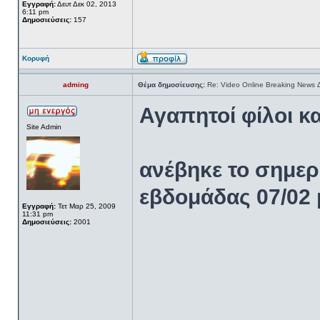
Εγγραφή:
Δευτ Δεκ 02, 2013
6:11 pm
Δημοσιεύσεις:
157
Κορυφή
adming
Θέμα δημοσίευσης:
Re: Video Online Breaking News
Αγαπητοί φίλοι κ
Site Admin
ανέβηκε το σημερ
εβδομάδας 07/02 
Εγγραφή:
Τετ Μαρ 25, 2009
11:31 pm
Δημοσιεύσεις:
2001