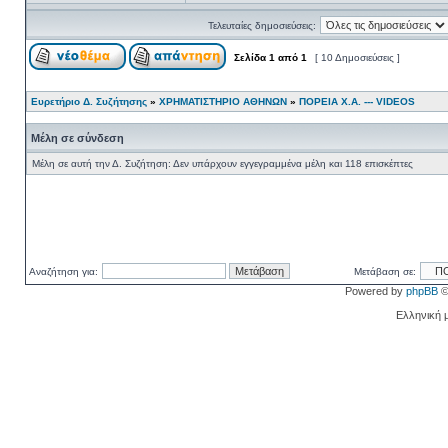
Τελευταίες δημοσιεύσεις:
Σελίδα
1
από
1
[ 10 Δημοσιεύσεις ]
Ευρετήριο Δ. Συζήτησης
»
ΧΡΗΜΑΤΙΣΤΗΡΙΟ ΑΘΗΝΩΝ
»
ΠΟΡΕΙΑ Χ.Α. --- VIDEOS
Μέλη σε σύνδεση
Μέλη σε αυτή την Δ. Συζήτηση: Δεν υπάρχουν εγγεγραμμένα μέλη και 118 επισκέπτες
Αναζήτηση για:
Μετάβαση σε:
Powered by
phpBB
©
Ελληνική 