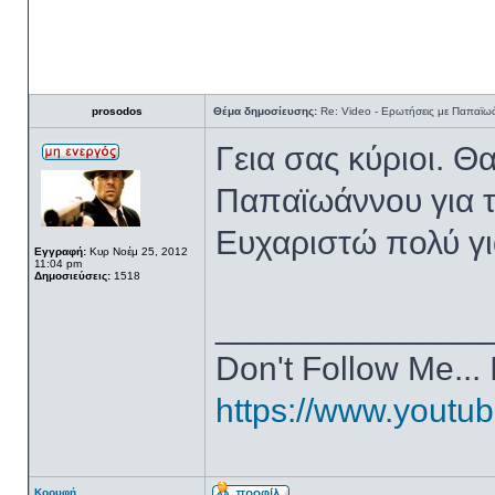
prosodos
Θέμα δημοσίευσης:
Re: Video - Ερωτήσεις με Παπαϊω
Γεια σας κύριοι. Θ
Παπαϊωάννου για 
Ευχαριστώ πολύ γι
Εγγραφή:
Κυρ Νοέμ 25, 2012
11:04 pm
Δημοσιεύσεις:
1518
______________
Don't Follow Me... 
https://www.yout
Κορυφή