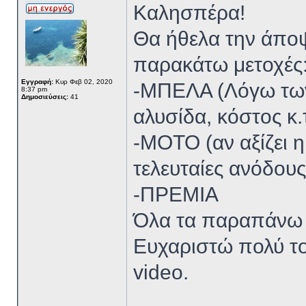
Καλησπέρα!
Θα ήθελα την άποψ
παρακάτω μετοχές
Εγγραφή:
Κυρ Φεβ 02, 2020
-ΜΠΕΛΑ (Λόγω των
8:37 pm
Δημοσιεύσεις:
41
αλυσίδα, κόστος κ.τ
-ΜΟΤΟ (αν αξίζει η
τελευταίες ανόδους
-ΠΡΕΜΙΑ
Όλα τα παραπάνω 
Ευχαριστώ πολύ το
video.