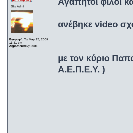
Αγαπητοί φίλοι κ
Site Admin
ανέβηκε video σχό
Εγγραφή:
Τετ Μαρ 25, 2009
11:31 pm
Δημοσιεύσεις:
2001
με τον κύριο Παπ
Α.Ε.Π.Ε.Υ. )