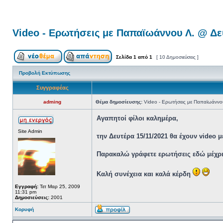
Video - Ερωτήσεις με Παπαϊωάννου Λ. @ Δε
Σελίδα
1
από
1
[ 10 Δημοσιεύσεις ]
Προβολή Εκτύπωσης
Συγγραφέας
adming
Θέμα δημοσίευσης:
Video - Ερωτήσεις με Παπαϊωάννου
Αγαπητοί φίλοι καλημέρα,
Site Admin
την Δευτέρα 15/11/2021 θα έχουν video 
Παρακαλώ γράφετε ερωτήσεις εδώ μέχρι τ
Καλή συνέχεια και καλά κέρδη
Εγγραφή:
Τετ Μαρ 25, 2009
11:31 pm
Δημοσιεύσεις:
2001
Κορυφή