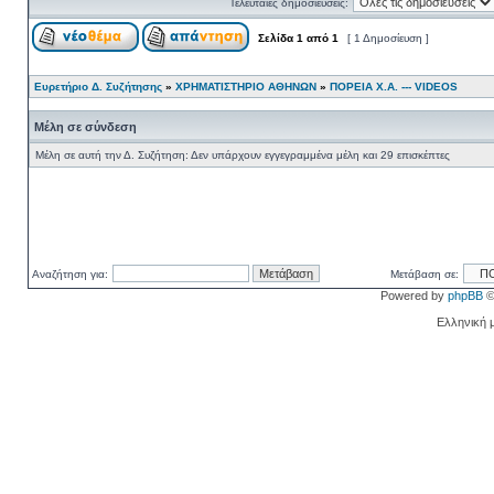
Τελευταίες δημοσιεύσεις:
Σελίδα
1
από
1
[ 1 Δημοσίευση ]
Ευρετήριο Δ. Συζήτησης
»
ΧΡΗΜΑΤΙΣΤΗΡΙΟ ΑΘΗΝΩΝ
»
ΠΟΡΕΙΑ Χ.Α. --- VIDEOS
Μέλη σε σύνδεση
Μέλη σε αυτή την Δ. Συζήτηση: Δεν υπάρχουν εγγεγραμμένα μέλη και 29 επισκέπτες
Αναζήτηση για:
Μετάβαση σε:
Powered by
phpBB
©
Ελληνική 