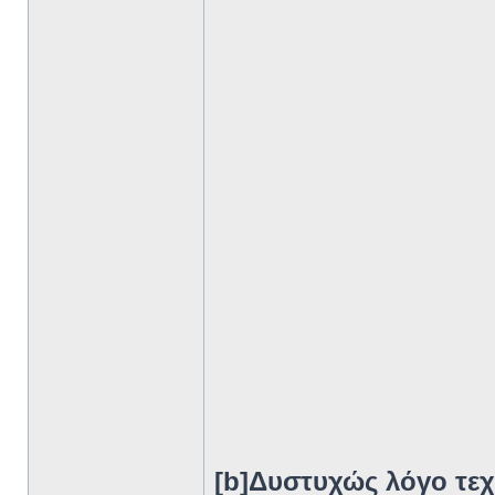
[b]Δυστυχώς λόγο τεχ