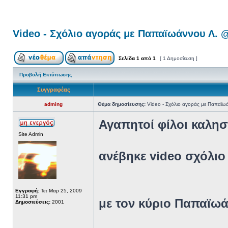
Video - Σχόλιο αγοράς με Παπαϊωάννου Λ. 
Σελίδα
1
από
1
[ 1 Δημοσίευση ]
Προβολή Εκτύπωσης
Συγγραφέας
adming
Θέμα δημοσίευσης:
Video - Σχόλιο αγοράς με Παπαϊω
Αγαπητοί φίλοι καλη
Site Admin
ανέβηκε video σχόλιο 
Εγγραφή:
Τετ Μαρ 25, 2009
11:31 pm
με τον κύριο Παπαϊωά
Δημοσιεύσεις:
2001