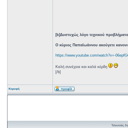
[b]Δυστυχώς λόγο τεχνικού προβλήματος
Ο κύριος Παπαϊωάννου ακούγετε κανονι
https://www.youtube.com/watch?v=-06epfG
Καλή συνέχεια και καλά κέρδη
[/b]
Κορυφή
Τελευταίες δ