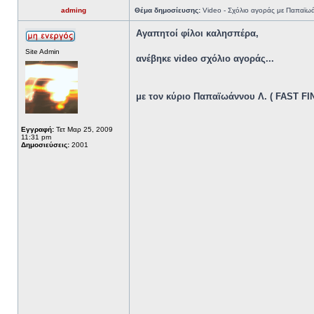
adming
Θέμα δημοσίευσης:
Video - Σχόλιο αγοράς με Παπαϊω
Αγαπητοί φίλοι καλησπέρα,
Site Admin
ανέβηκε video σχόλιο αγοράς...
με τον κύριο Παπαϊωάννου Λ. ( FAST FI
Εγγραφή:
Τετ Μαρ 25, 2009
11:31 pm
Δημοσιεύσεις:
2001