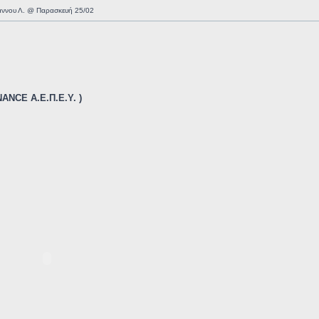
άννου Λ. @ Παρασκευή 25/02
NANCE Α.Ε.Π.Ε.Υ. )