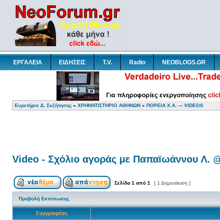
ΕΡΓΑΛΕΙΑ
ΕΙΔΗΣΕΙΣ
T.V.
Radio
NEOBLOGS.GR
Ευρετήριο Δ. Συζήτησης
»
ΧΡΗΜΑΤΙΣΤΗΡΙΟ ΑΘΗΝΩΝ
»
ΠΟΡΕΙΑ Χ.Α. --- VIDEOS
Video - Σχόλιο αγοράς με Παπαϊωάννου Λ. 
Σελίδα
1
από
1
[ 1 Δημοσίευση ]
Προβολή Εκτύπωσης
Συγγραφέας