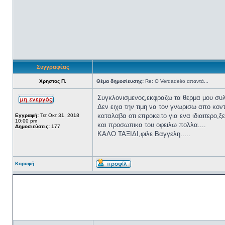
Συγγραφέας
Χρηστος Π.
Θέμα δημοσίευσης:
Re: Ο Verdadeiro απαντά...
Συγκλονισμενος,εκφραζω τα θερμα μου συλλ
Δεν ειχα την τιμη να τον γνωρισω απο κοντ
καταλαβα οτι επροκειτο για ενα ιδιαιτερο
Εγγραφή:
Τετ Οκτ 31, 2018
10:00 pm
και προσωπικα του οφειλω πολλα....
Δημοσιεύσεις:
177
ΚΑΛΟ ΤΑΞΙΔΙ,φιλε Βαγγελη.....
Κορυφή