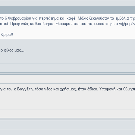
ο 6 Φεβρουαρίου για περπάτημα και καφέ. Μόλις ξεκινούσαν τα εμβόλια τη
ιαστεί. Προφανώς καθυστέρησε. Ξέρουμε πότε του παρουσιάστηκε ο γ@μημέν
Κρίμα!!
 φιλος μας....
ια τον κ Βαγγέλη, τόσο νέος και χρήσιμος, ήταν άδικο. Υπομονή και θύμηση