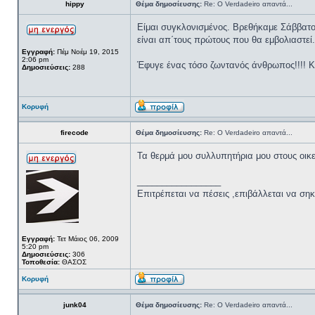
hippy
Θέμα δημοσίευσης:
Re: Ο Verdadeiro απαντά...
Είμαι συγκλονισμένος. Βρεθήκαμε Σάββατο
είναι απ΄τους πρώτους που θα εμβολιαστε
Εγγραφή:
Πέμ Νοέμ 19, 2015
2:06 pm
Έφυγε ένας τόσο ζωντανός άνθρωπος!!!! Κ
Δημοσιεύσεις:
288
Κορυφή
firecode
Θέμα δημοσίευσης:
Re: Ο Verdadeiro απαντά...
Τα θερμά μου συλλυπητήρια μου στους οικε
_________________
Επιτρέπεται να πέσεις ,επιβάλλεται να σηκ
Εγγραφή:
Τετ Μάιος 06, 2009
5:20 pm
Δημοσιεύσεις:
306
Τοποθεσία:
ΘΑΣΟΣ
Κορυφή
junk04
Θέμα δημοσίευσης:
Re: Ο Verdadeiro απαντά...