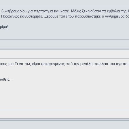
 6 Φεβρουαρίου για περπάτημα και καφέ. Μόλις ξεκινούσαν τα εμβόλια της 
ί. Προφανώς καθυστέρησε. Ξέρουμε πότε του παρουσιάστηκε ο γ@μημένος δο
ρίμα!!
ιους του.Τι να πω, είμαι σοκαρισμένος από την μεγάλη απώλεια του αγαπητ
ωθείς...