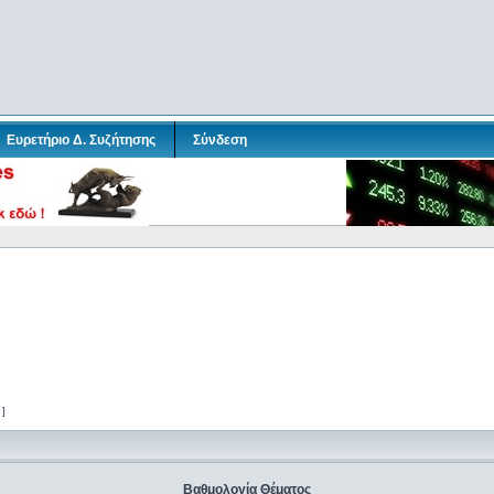
Ευρετήριο Δ. Συζήτησης
Σύνδεση
.
 ]
Βαθμολογία Θέματος