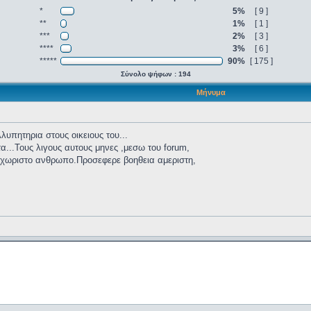
*
5%
[ 9 ]
**
1%
[ 1 ]
***
2%
[ 3 ]
****
3%
[ 6 ]
*****
90%
[ 175 ]
Σύνολο ψήφων : 194
Μήνυμα
υπητηρια στους οικειους του...
α...Τους λιγους αυτους μηνες ,μεσω του forum,
,ξεχωριστο ανθρωπο.Προσεφερε βοηθεια αμεριστη,