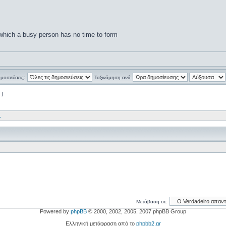
 which a busy person has no time to form
ημοσιεύσεις:
Ταξινόμηση ανά
 ]
.
Μετάβαση σε:
Powered by
phpBB
© 2000, 2002, 2005, 2007 phpBB Group
Ελληνική μετάφραση από το
phpbb2.gr