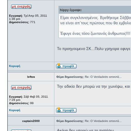
hippy έγραψε:
Εγγραφή:
Τρί Απρ 05, 2011
Είμαι συγκλονισμένος. Βρεθήκαμε Σάββατ
1:36 pm
Δημοσιεύσεις:
771
να είναι απ΄τους πρώτους που θα εμβολ
Έφυγε ένας τόσο ζωντανός άνθρωπος!!!! 
Το προηγουμενο ΣΚ...Πολυ γρηγορα εφυγε ο
Κορυφή
leftos
Θέμα δημοσίευσης:
Re: Ο Verdadeiro απαντά...
Την αδικία δεν μπορώ να την χωνέψω, και γ
Εγγραφή:
Σάβ Φεβ 05, 2011
7:28 pm
Δημοσιεύσεις:
99
Κορυφή
captain2000
Θέμα δημοσίευσης:
Re: Ο Verdadeiro απαντά...
Ακόμη δεν μπορώ να το πιστέψω...