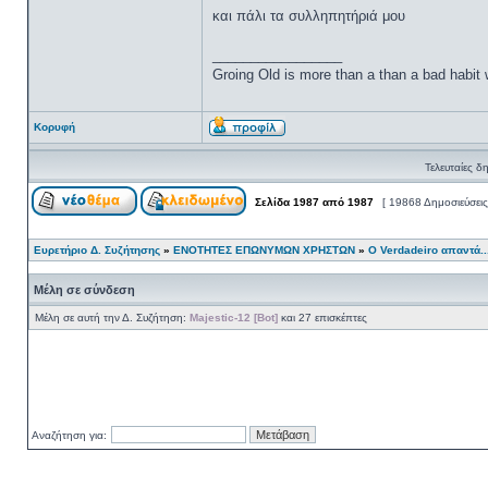
και πάλι τα συλληπητήριά μου
_________________
Groing Old is more than a than a bad habit
Κορυφή
Τελευταίες δ
Σελίδα
1987
από
1987
[ 19868 Δημοσιεύσεις
Ευρετήριο Δ. Συζήτησης
»
ΕΝΟΤΗΤΕΣ ΕΠΩΝΥΜΩΝ ΧΡΗΣΤΩΝ
»
Ο Verdadeiro απαντά..
Μέλη σε σύνδεση
Μέλη σε αυτή την Δ. Συζήτηση:
Majestic-12 [Bot]
και 27 επισκέπτες
Αναζήτηση για: