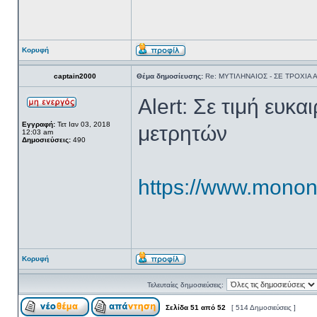
Κορυφή
captain2000
Θέμα δημοσίευσης:
Re: ΜΥΤΙΛΗΝΑΙΟΣ - ΣΕ ΤΡΟΧΙΑ
Alert: Σε τιμή ευ
Εγγραφή:
Τετ Ιαν 03, 2018
μετρητών
12:03 am
Δημοσιεύσεις:
490
https://www.monone
Κορυφή
Τελευταίες δημοσιεύσεις:
Σελίδα
51
από
52
[ 514 Δημοσιεύσεις ]