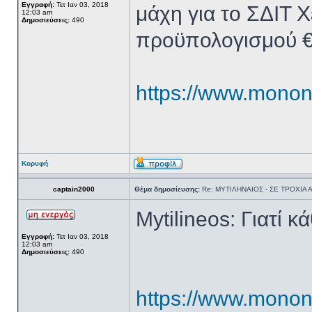
Εγγραφή:
Τετ Ιαν 03, 2018
μάχη για το ΣΔΙΤ
12:03 am
Δημοσιεύσεις:
490
προϋπολογισμού €
https://www.monone
Κορυφή
captain2000
Θέμα δημοσίευσης:
Re: ΜΥΤΙΛΗΝΑΙΟΣ - ΣΕ ΤΡΟΧΙΑ
Mytilineos: Γιατί 
Εγγραφή:
Τετ Ιαν 03, 2018
12:03 am
Δημοσιεύσεις:
490
https://www.monone