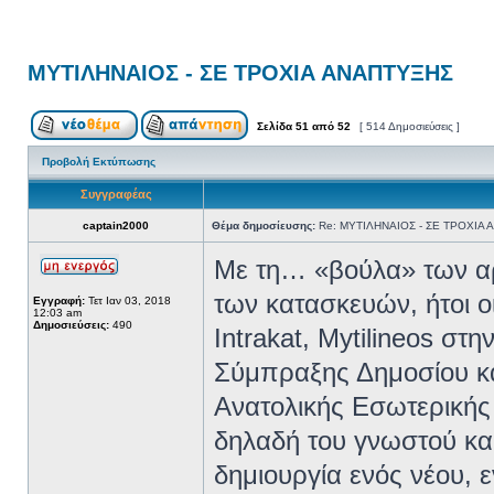
ΜΥΤΙΛΗΝΑΙΟΣ - ΣΕ ΤΡΟΧΙΑ ΑΝΑΠΤΥΞΗΣ
Σελίδα
51
από
52
[ 514 Δημοσιεύσεις ]
Προβολή Εκτύπωσης
Συγγραφέας
captain2000
Θέμα δημοσίευσης:
Re: ΜΥΤΙΛΗΝΑΙΟΣ - ΣΕ ΤΡΟΧΙΑ
Με τη… «βούλα» των αρ
των κατασκευών, ήτοι
Εγγραφή:
Τετ Ιαν 03, 2018
12:03 am
Δημοσιεύσεις:
490
Intrakat, Mytilineos σ
Σύμπραξης Δημοσίου κα
Ανατολικής Εσωτερικής 
δηλαδή του γνωστού κα
δημιουργία ενός νέου, 