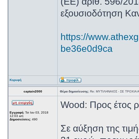
(ΕΕ) αριθ. 596/201
εξουσιοδότηση Καν
https://www.athexg
be36e0d9ca
Κορυφή
captain2000
Θέμα δημοσίευσης:
Re: ΜΥΤΙΛΗΝΑΙΟΣ - ΣΕ ΤΡΟΧΙΑ
Wood: Προς έτος ρε
Εγγραφή:
Τετ Ιαν 03, 2018
12:03 am
Δημοσιεύσεις:
490
Σε αύξηση της τιμ