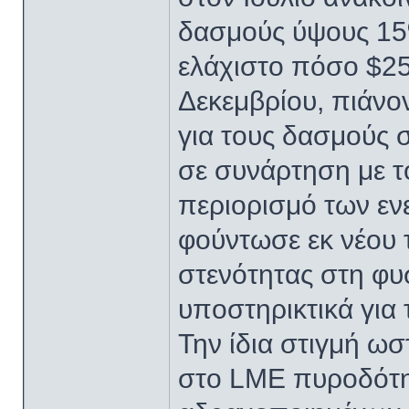
δασμούς ύψους 15%
ελάχιστο πόσο $25
Δεκεμβρίου, πιάνο
για τους δασμούς σ
σε συνάρτηση με το
περιορισμό των ε
φούντωσε εκ νέου τ
στενότητας στη φυ
υποστηρικτικά για 
Την ίδια στιγμή ωσ
στο LME πυροδότη