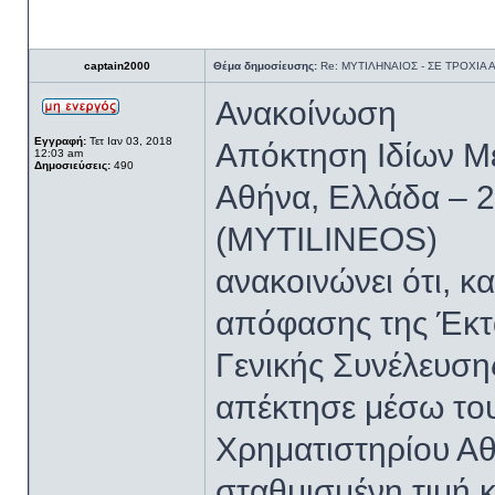
captain2000
Θέμα δημοσίευσης:
Re: ΜΥΤΙΛΗΝΑΙΟΣ - ΣΕ ΤΡΟΧΙΑ
Ανακοίνωση
Εγγραφή:
Τετ Ιαν 03, 2018
Απόκτηση Ιδίων Μ
12:03 am
Δημοσιεύσεις:
490
Αθήνα, Ελλάδα – 2
(MYTILINEOS)
ανακοινώνει ότι, κ
απόφασης της Έκτ
Γενικής Συνέλευσης
απέκτησε μέσω το
Χρηματιστηρίου Αθ
σταθμισμένη τιμή 