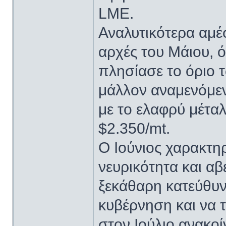
LME.
Αναλυτικότερα αμέ
αρχές του Μάιου, 
πλησίασε το όριο 
μάλλον αναμενόμεν
με το ελαφρύ μέτα
$2.350/mt.
Ο Ιούνιος χαρακτη
νευρικότητα και αβ
ξεκάθαρη κατεύθυν
κυβέρνηση και να 
στον Ιούλιο ανακοί