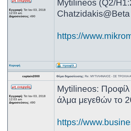
Mytilineos (Q2/H1:
Εγγραφή:
Τετ Ιαν 03, 2018
Chatzidakis@Beta
12:03 am
Δημοσιεύσεις:
490
https://www.mikrome
Κορυφή
captain2000
Θέμα δημοσίευσης:
Re: ΜΥΤΙΛΗΝΑΙΟΣ - ΣΕ ΤΡΟΧΙΑ
Mytilineos: Προφί
Εγγραφή:
Τετ Ιαν 03, 2018
άλμα μεγεθών το 
12:03 am
Δημοσιεύσεις:
490
https://www.busines