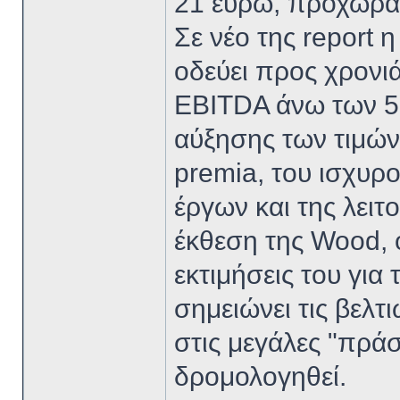
21 ευρώ, προχωρά 
Σε νέο της report 
οδεύει προς χρονιά
EBITDA άνω των 50
αύξησης των τιμών
premia, του ισχυρ
έργων και της λει
έκθεση της Wood, ο
εκτιμήσεις του για
σημειώνει τις βελτ
στις μεγάλες "πρά
δρομολογηθεί.