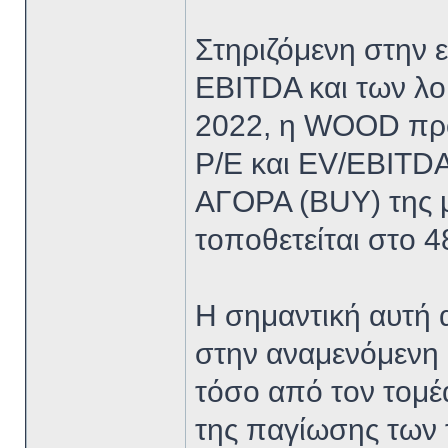
Στηριζόμενη στην 
EBITDA και των λο
2022, η WOOD προβ
P/E και EV/EBITDA
ΑΓΟΡΑ (BUY) της μ
τοποθετείται στο 
Η σημαντική αυτή α
στην αναμενόμενη
τόσο από τον τομέ
της παγίωσης των τ