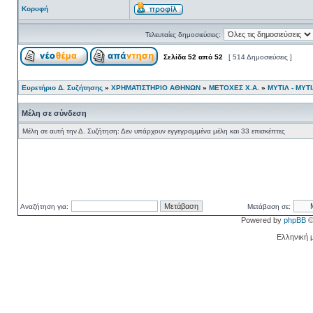
Κορυφή
Τελευταίες δημοσιεύσεις:
Σελίδα
52
από
52
[ 514 Δημοσιεύσεις ]
Ευρετήριο Δ. Συζήτησης
»
ΧΡΗΜΑΤΙΣΤΗΡΙΟ ΑΘΗΝΩΝ
»
ΜΕΤΟΧΕΣ Χ.Α.
»
ΜΥΤΙΛ - ΜΥΤ
Μέλη σε σύνδεση
Μέλη σε αυτή την Δ. Συζήτηση: Δεν υπάρχουν εγγεγραμμένα μέλη και 33 επισκέπτες
Αναζήτηση για:
Μετάβαση σε:
Powered by
phpBB
©
Ελληνική 