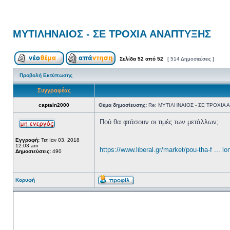
ΜΥΤΙΛΗΝΑΙΟΣ - ΣΕ ΤΡΟΧΙΑ ΑΝΑΠΤΥΞΗΣ
Σελίδα
52
από
52
[ 514 Δημοσιεύσεις ]
Προβολή Εκτύπωσης
Συγγραφέας
captain2000
Θέμα δημοσίευσης:
Re: ΜΥΤΙΛΗΝΑΙΟΣ - ΣΕ ΤΡΟΧΙΑ
Πού θα φτάσουν οι τιμές των μετάλλων;
Εγγραφή:
Τετ Ιαν 03, 2018
12:03 am
https://www.liberal.gr/market/pou-tha-f ... l
Δημοσιεύσεις:
490
Κορυφή