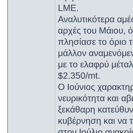
LME.
Αναλυτικότερα αμέ
αρχές του Μάιου, 
πλησίασε το όριο 
μάλλον αναμενόμεν
με το ελαφρύ μέτα
$2.350/mt.
Ο Ιούνιος χαρακτη
νευρικότητα και αβ
ξεκάθαρη κατεύθυν
κυβέρνηση και να 
στον Ιούλιο ανακοί