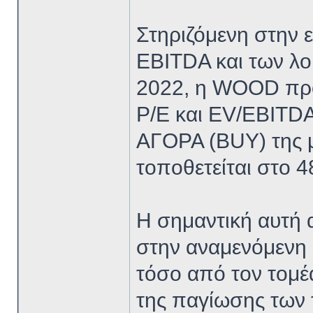
Στηριζόμενη στην 
EBITDA και των λο
2022, η WOOD προβ
P/E και EV/EBITDA
ΑΓΟΡΑ (BUY) της μ
τοποθετείται στο 
Η σημαντική αυτή α
στην αναμενόμενη
τόσο από τον τομέ
της παγίωσης των τ