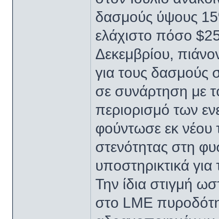
δασμούς ύψους 15%
ελάχιστο πόσο $25
Δεκεμβρίου, πιάνο
για τους δασμούς σ
σε συνάρτηση με το
περιορισμό των ε
φούντωσε εκ νέου τ
στενότητας στη φυ
υποστηρικτικά για 
Την ίδια στιγμή ωσ
στο LME πυροδότη