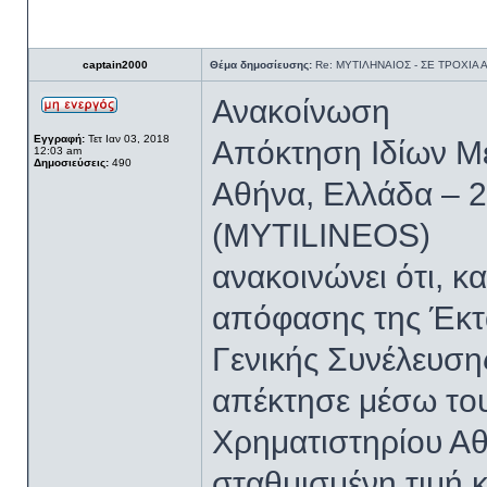
captain2000
Θέμα δημοσίευσης:
Re: ΜΥΤΙΛΗΝΑΙΟΣ - ΣΕ ΤΡΟΧΙΑ
Ανακοίνωση
Εγγραφή:
Τετ Ιαν 03, 2018
Απόκτηση Ιδίων Μ
12:03 am
Δημοσιεύσεις:
490
Αθήνα, Ελλάδα – 2
(MYTILINEOS)
ανακοινώνει ότι, κ
απόφασης της Έκτ
Γενικής Συνέλευσης
απέκτησε μέσω το
Χρηματιστηρίου Αθ
σταθμισμένη τιμή 