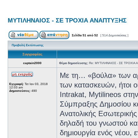
ΜΥΤΙΛΗΝΑΙΟΣ - ΣΕ ΤΡΟΧΙΑ ΑΝΑΠΤΥΞΗΣ
Σελίδα
51
από
52
[ 514 Δημοσιεύσεις ]
Προβολή Εκτύπωσης
Συγγραφέας
captain2000
Θέμα δημοσίευσης:
Re: ΜΥΤΙΛΗΝΑΙΟΣ - ΣΕ ΤΡΟΧΙΑ
Με τη… «βούλα» των αρ
των κατασκευών, ήτοι
Εγγραφή:
Τετ Ιαν 03, 2018
12:03 am
Δημοσιεύσεις:
490
Intrakat, Mytilineos σ
Σύμπραξης Δημοσίου κα
Ανατολικής Εσωτερικής 
δηλαδή του γνωστού κα
δημιουργία ενός νέου, 