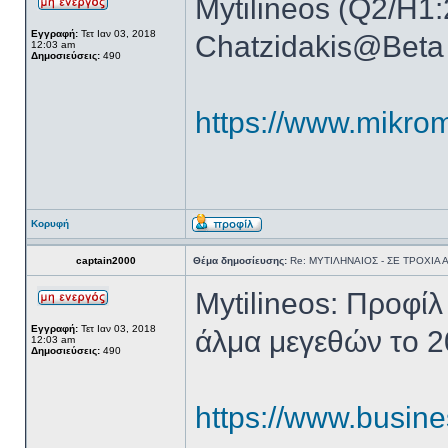
Mytilineos (Q2/H1:
Εγγραφή:
Τετ Ιαν 03, 2018
Chatzidakis@Beta
12:03 am
Δημοσιεύσεις:
490
https://www.mikrome
Κορυφή
captain2000
Θέμα δημοσίευσης:
Re: ΜΥΤΙΛΗΝΑΙΟΣ - ΣΕ ΤΡΟΧΙΑ
Mytilineos: Προφί
Εγγραφή:
Τετ Ιαν 03, 2018
άλμα μεγεθών το 
12:03 am
Δημοσιεύσεις:
490
https://www.busines