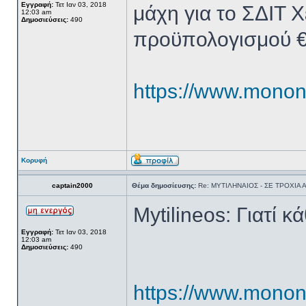
Εγγραφή:
Τετ Ιαν 03, 2018
μάχη για το ΣΔΙΤ
12:03 am
Δημοσιεύσεις:
490
προϋπολογισμού €
https://www.monone
Κορυφή
captain2000
Θέμα δημοσίευσης:
Re: ΜΥΤΙΛΗΝΑΙΟΣ - ΣΕ ΤΡΟΧΙΑ
Mytilineos: Γιατί 
Εγγραφή:
Τετ Ιαν 03, 2018
12:03 am
Δημοσιεύσεις:
490
https://www.monone