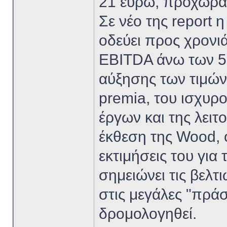
21 ευρώ, προχωρά 
Σε νέο της report 
οδεύει προς χρονιά
EBITDA άνω των 50
αύξησης των τιμών
premia, του ισχυρ
έργων και της λει
έκθεση της Wood, ο
εκτιμήσεις του για
σημειώνει τις βελτ
στις μεγάλες "πρά
δρομολογηθεί.