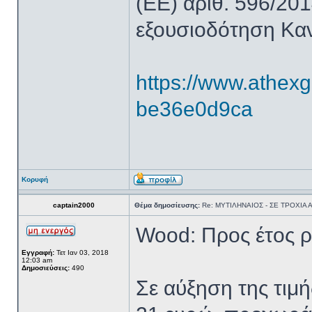
(ΕΕ) αριθ. 596/201
εξουσιοδότηση Καν
https://www.athexg
be36e0d9ca
Κορυφή
captain2000
Θέμα δημοσίευσης:
Re: ΜΥΤΙΛΗΝΑΙΟΣ - ΣΕ ΤΡΟΧΙΑ
Wood: Προς έτος ρε
Εγγραφή:
Τετ Ιαν 03, 2018
12:03 am
Δημοσιεύσεις:
490
Σε αύξηση της τιμ