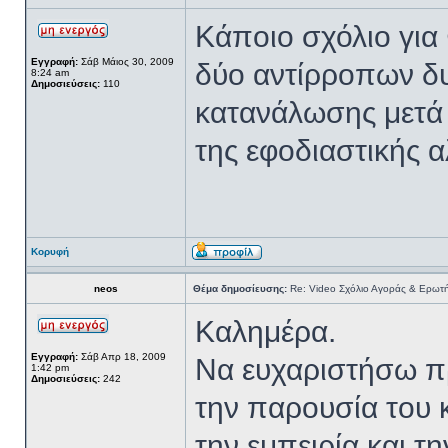
Κάποιο σχόλιο γι
Εγγραφή:
Σάβ Μάιος 30, 2009
δύο αντίρροπων δυ
8:24 am
Δημοσιεύσεις:
110
κατανάλωσης μετά 
της εφοδιαστικής α
Κορυφή
neos
Θέμα δημοσίευσης:
Re: Video Σχόλιο Αγοράς & Ερωτή
Καλημέρα.
Εγγραφή:
Σάβ Απρ 18, 2009
Να ευχαριστήσω πρ
1:42 pm
Δημοσιεύσεις:
242
την παρουσία του κ
την εμπειρία και τ