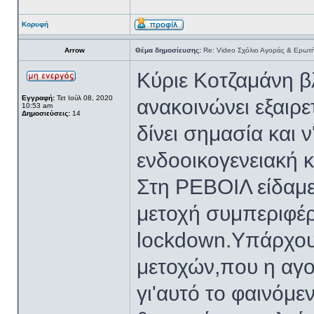
Κορυφή
Arrow
Θέμα δημοσίευσης:
Re: Video Σχόλιο Αγοράς & Ερωτή
Κύριε Κοτζαμάνη 
Εγγραφή:
Τετ Ιούλ 08, 2020
ανακοινώνει εξαιρε
10:53 am
Δημοσιεύσεις:
14
δίνει σημασία και 
ενδοοικογενειακή κ
Στη ΡΕΒΟΙΛ είδαμε
μετοχή συμπεριφέρ
lockdown.Υπάρχου
μετοχών,που η αγορ
γι'αυτό το φαινόμ