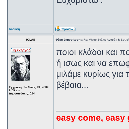
Κορυφή
IOLAS
Θέμα δημοσίευσης:
Re: Video Σχόλιο Αγοράς & Ερωτή
ποιοι κλάδοι και π
ή ισως και να επω
μιλάμε κυρίως για 
βέβαια...
Εγγραφή:
Τετ Μάιος 13, 2009
9:59 am
Δημοσιεύσεις:
624
______________
easy come, easy 