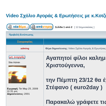
Video Σχόλιο Αγοράς & Ερωτήσεις με κ.Κοτ
Σελίδα
1
από
2
[ 12 Δημοσιεύσεις ]
Προβολή Εκτύπωσης
Συγγραφέας
adming
Θέμα δημοσίευσης:
Video Σχόλιο Αγοράς & Ερωτήσεις
Αγαπητοί φίλοι καλημ
Site Admin
Χριστούγεννα,
την Πέμπτη 23/12 θα 
Στέφανο ( euro2day )
Εγγραφή:
Τετ Μαρ 25, 2009
11:31 pm
Δημοσιεύσεις:
2001
Παρακαλώ γράφετε τις