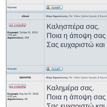
Κορυφή
elkout
Θέμα δημοσίευσης:
Re: Video Σχόλιο Αγοράς & Ερωτή
Καλησπέρα σας.
Εγγραφή:
Τρί Δεκ 31, 2013
Ποια η άποψη σας 
7:01 pm
Δημοσιεύσεις:
258
Σας ευχαριστώ και κ
Κορυφή
ΜΑΧΗΤΗΣ
Θέμα δημοσίευσης:
Re: Video Σχόλιο Αγοράς & Ερωτή
Καλημέρα σας.
Εγγραφή:
Κυρ Ιαν 07, 2018
Ποια η άποψη σας
4:02 pm
Δημοσιεύσεις:
49
Σας ευχαριστώ και κ