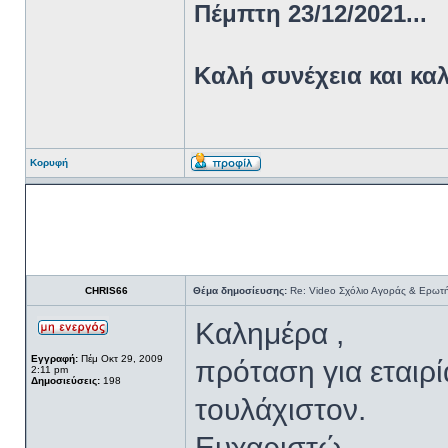
Πέμπτη 23/12/2021...
Kαλή συνέχεια και κα
Κορυφή
CHRIS66
Θέμα δημοσίευσης:
Re: Video Σχόλιο Αγοράς & Ερωτή
Καλημέρα ,
Εγγραφή:
Πέμ Οκτ 29, 2009
πρόταση για εταιρ
2:11 pm
Δημοσιεύσεις:
198
τουλάχιστον.
Ευχαριστώ .